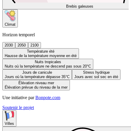
Brebis galeuses
Climat
Horizon temporel
2030
2050
2100
Température été
Hausse de la température moyenne en été
Nuits tropicales
Nuits où la température ne descend pas sous 20°C
Jours de canicule
Stress hydrique
Jours où la température dépasse 35°C
Jours avec sol sec en été
Élévation niveau mer
Élévation prévue du niveau de la mer
Une initiative par
Bonpote.com
Soutenir le projet
Villes