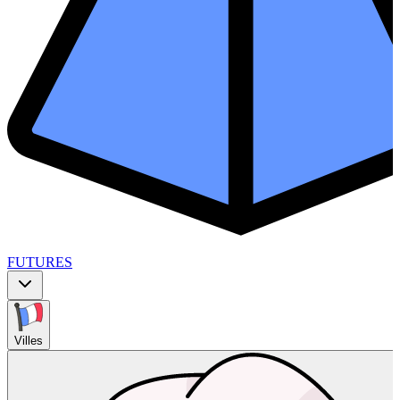
FUTURES
Villes