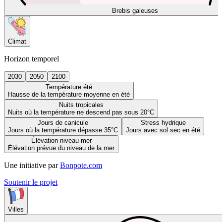
Brebis galeuses
Climat
Horizon temporel
2030
2050
2100
Température été
Hausse de la température moyenne en été
Nuits tropicales
Nuits où la température ne descend pas sous 20°C
Jours de canicule
Stress hydrique
Jours où la température dépasse 35°C
Jours avec sol sec en été
Élévation niveau mer
Élévation prévue du niveau de la mer
Une initiative par
Bonpote.com
Soutenir le projet
Villes