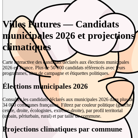
Villes Futures — Candidats
municipales 2026 et projections
climatiques
Carte interactive des candidats déclarés aux élections municipales
2026 en France. Plus de 50 000 candidats référencés avec leurs
programmes, sites de campagne et étiquettes politiques.
Élections municipales 2026
Consultez les candidats déclarés aux municipales 2026 dans plus de
34 000 communes françaises. Filtrez par couleur politique (gauche,
centre, droite, écologistes, extrême-droite), par profil territorial
(urbain, périurbain, rural) et par taille de commune.
Projections climatiques par commune