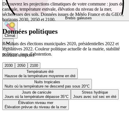
Découvrez les projections climatiques de votre commune : jours de
canicule, température estivale, élévation du niveau de la mer,
sécheresses des sols. Données issues de Météo France et du GIEC,
Brebis galeuses
horizons 2030, 2050 et 2100.
Données politiques
Climat
Résultats des élections municipales 2020, présidentielles 2022 et
législatives 2022. Couleur politique actuelle de la mairie, stabilité
politique, taux d'abstention.
Horizon temporel
2030
2050
2100
Température été
Hausse de la température moyenne en été
Nuits tropicales
Nuits où la température ne descend pas sous 20°C
Jours de canicule
Stress hydrique
Jours où la température dépasse 35°C
Jours avec sol sec en été
Élévation niveau mer
Élévation prévue du niveau de la mer