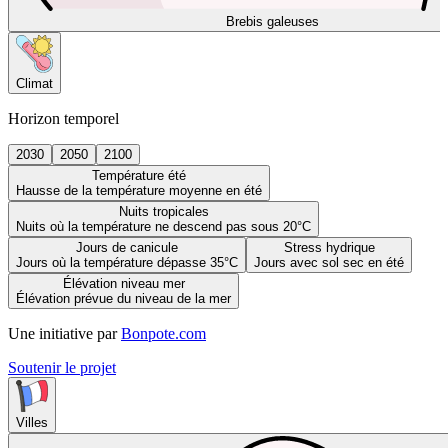
Brebis galeuses
Climat
Horizon temporel
2030
2050
2100
Température été
Hausse de la température moyenne en été
Nuits tropicales
Nuits où la température ne descend pas sous 20°C
Jours de canicule
Stress hydrique
Jours où la température dépasse 35°C
Jours avec sol sec en été
Élévation niveau mer
Élévation prévue du niveau de la mer
Une initiative par
Bonpote.com
Soutenir le projet
Villes