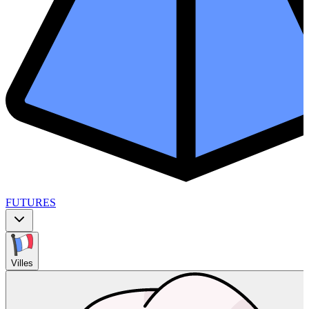
FUTURES
Villes