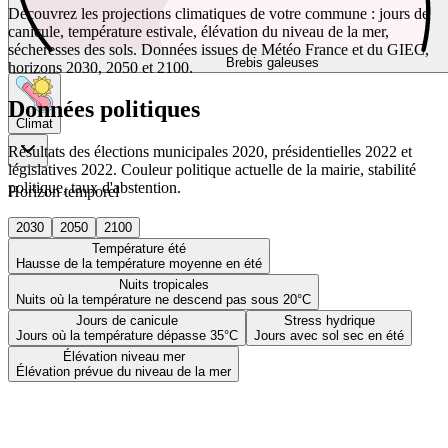
Découvrez les projections climatiques de votre commune : jours de
canicule, température estivale, élévation du niveau de la mer,
sécheresses des sols. Données issues de Météo France et du GIEC,
Brebis galeuses
horizons 2030, 2050 et 2100.
Données politiques
Climat
Résultats des élections municipales 2020, présidentielles 2022 et
législatives 2022. Couleur politique actuelle de la mairie, stabilité
politique, taux d'abstention.
Horizon temporel
2030
2050
2100
Température été
Hausse de la température moyenne en été
Nuits tropicales
Nuits où la température ne descend pas sous 20°C
Jours de canicule
Stress hydrique
Jours où la température dépasse 35°C
Jours avec sol sec en été
Élévation niveau mer
Élévation prévue du niveau de la mer