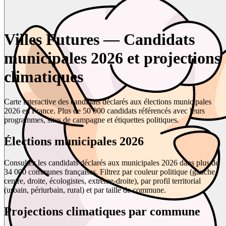
Villes Futures — Candidats
municipales 2026 et projections
climatiques
Carte interactive des candidats déclarés aux élections municipales
2026 en France. Plus de 50 000 candidats référencés avec leurs
programmes, sites de campagne et étiquettes politiques.
Élections municipales 2026
Consultez les candidats déclarés aux municipales 2026 dans plus de
34 000 communes françaises. Filtrez par couleur politique (gauche,
centre, droite, écologistes, extrême-droite), par profil territorial
(urbain, périurbain, rural) et par taille de commune.
Projections climatiques par commune