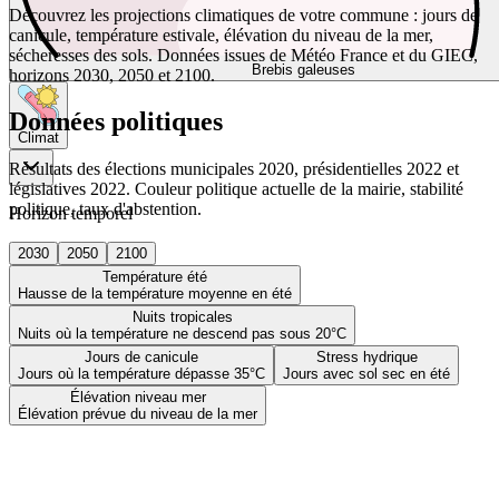
Découvrez les projections climatiques de votre commune : jours de
canicule, température estivale, élévation du niveau de la mer,
sécheresses des sols. Données issues de Météo France et du GIEC,
Brebis galeuses
horizons 2030, 2050 et 2100.
Données politiques
Climat
Résultats des élections municipales 2020, présidentielles 2022 et
législatives 2022. Couleur politique actuelle de la mairie, stabilité
politique, taux d'abstention.
Horizon temporel
2030
2050
2100
Température été
Hausse de la température moyenne en été
Nuits tropicales
Nuits où la température ne descend pas sous 20°C
Jours de canicule
Stress hydrique
Jours où la température dépasse 35°C
Jours avec sol sec en été
Élévation niveau mer
Élévation prévue du niveau de la mer