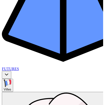
FUTURES
Villes