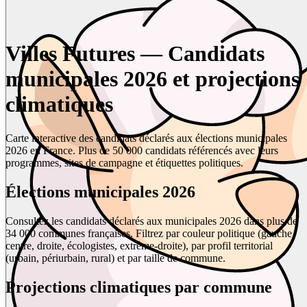
Villes Futures — Candidats
municipales 2026 et projections
climatiques
Carte interactive des candidats déclarés aux élections municipales
2026 en France. Plus de 50 000 candidats référencés avec leurs
programmes, sites de campagne et étiquettes politiques.
Élections municipales 2026
Consultez les candidats déclarés aux municipales 2026 dans plus de
34 000 communes françaises. Filtrez par couleur politique (gauche,
centre, droite, écologistes, extrême-droite), par profil territorial
(urbain, périurbain, rural) et par taille de commune.
Projections climatiques par commune