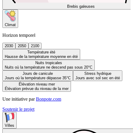
Brebis galeuses
Climat
Horizon temporel
2030
2050
2100
Température été
Hausse de la température moyenne en été
Nuits tropicales
Nuits où la température ne descend pas sous 20°C
Jours de canicule
Stress hydrique
Jours où la température dépasse 35°C
Jours avec sol sec en été
Élévation niveau mer
Élévation prévue du niveau de la mer
Une initiative par
Bonpote.com
Soutenir le projet
Villes