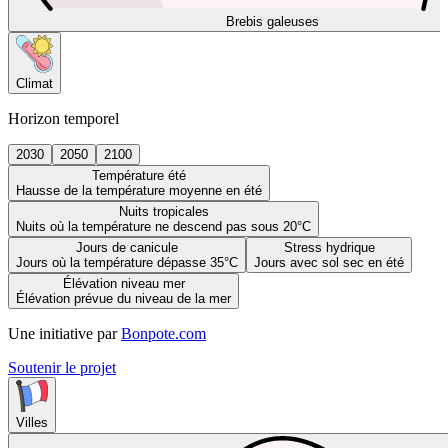
Brebis galeuses
Climat
Horizon temporel
2030
2050
2100
Température été
Hausse de la température moyenne en été
Nuits tropicales
Nuits où la température ne descend pas sous 20°C
Jours de canicule
Stress hydrique
Jours où la température dépasse 35°C
Jours avec sol sec en été
Élévation niveau mer
Élévation prévue du niveau de la mer
Une initiative par
Bonpote.com
Soutenir le projet
Villes