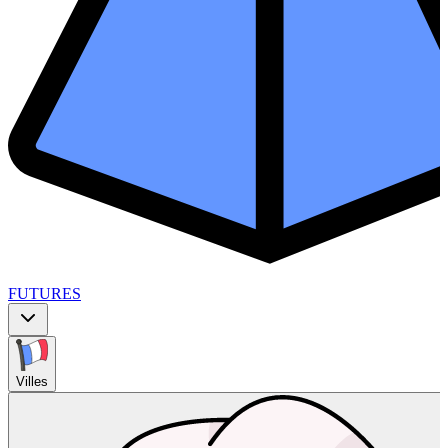
FUTURES
Villes