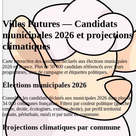
Villes Futures — Candidats
municipales 2026 et projections
climatiques
Carte interactive des candidats déclarés aux élections municipales
2026 en France. Plus de 50 000 candidats référencés avec leurs
programmes, sites de campagne et étiquettes politiques.
Élections municipales 2026
Consultez les candidats déclarés aux municipales 2026 dans plus de
34 000 communes françaises. Filtrez par couleur politique (gauche,
centre, droite, écologistes, extrême-droite), par profil territorial
(urbain, périurbain, rural) et par taille de commune.
Projections climatiques par commune