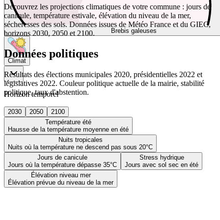
Découvrez les projections climatiques de votre commune : jours de
canicule, température estivale, élévation du niveau de la mer,
sécheresses des sols. Données issues de Météo France et du GIEC,
Brebis galeuses
horizons 2030, 2050 et 2100.
Données politiques
Climat
Résultats des élections municipales 2020, présidentielles 2022 et
législatives 2022. Couleur politique actuelle de la mairie, stabilité
politique, taux d'abstention.
Horizon temporel
2030
2050
2100
Température été
Hausse de la température moyenne en été
Nuits tropicales
Nuits où la température ne descend pas sous 20°C
Jours de canicule
Stress hydrique
Jours où la température dépasse 35°C
Jours avec sol sec en été
Élévation niveau mer
Élévation prévue du niveau de la mer