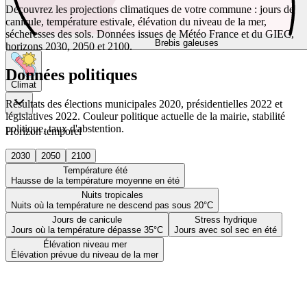
Découvrez les projections climatiques de votre commune : jours de
canicule, température estivale, élévation du niveau de la mer,
sécheresses des sols. Données issues de Météo France et du GIEC,
Brebis galeuses
horizons 2030, 2050 et 2100.
Données politiques
Climat
Résultats des élections municipales 2020, présidentielles 2022 et
législatives 2022. Couleur politique actuelle de la mairie, stabilité
politique, taux d'abstention.
Horizon temporel
2030
2050
2100
Température été
Hausse de la température moyenne en été
Nuits tropicales
Nuits où la température ne descend pas sous 20°C
Jours de canicule
Stress hydrique
Jours où la température dépasse 35°C
Jours avec sol sec en été
Élévation niveau mer
Élévation prévue du niveau de la mer