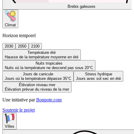
Brebis galeuses
Climat
Horizon temporel
2030
2050
2100
Température été
Hausse de la température moyenne en été
Nuits tropicales
Nuits où la température ne descend pas sous 20°C
Jours de canicule
Stress hydrique
Jours où la température dépasse 35°C
Jours avec sol sec en été
Élévation niveau mer
Élévation prévue du niveau de la mer
Une initiative par
Bonpote.com
Soutenir le projet
Villes