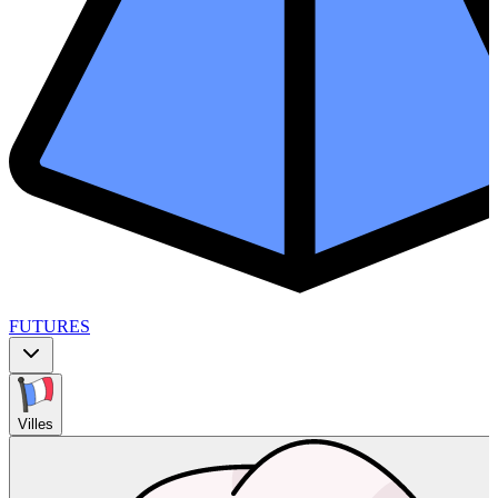
FUTURES
Villes