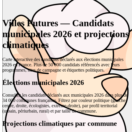
Villes Futures — Candidats
municipales 2026 et projections
climatiques
Carte interactive des candidats déclarés aux élections municipales
2026 en France. Plus de 50 000 candidats référencés avec leurs
programmes, sites de campagne et étiquettes politiques.
Élections municipales 2026
Consultez les candidats déclarés aux municipales 2026 dans plus de
34 000 communes françaises. Filtrez par couleur politique (gauche,
centre, droite, écologistes, extrême-droite), par profil territorial
(urbain, périurbain, rural) et par taille de commune.
Projections climatiques par commune