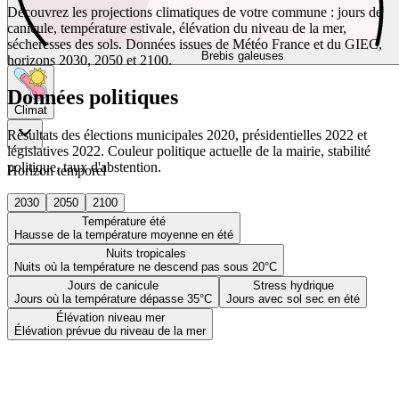
Découvrez les projections climatiques de votre commune : jours de
canicule, température estivale, élévation du niveau de la mer,
sécheresses des sols. Données issues de Météo France et du GIEC,
Brebis galeuses
horizons 2030, 2050 et 2100.
Données politiques
Climat
Résultats des élections municipales 2020, présidentielles 2022 et
législatives 2022. Couleur politique actuelle de la mairie, stabilité
politique, taux d'abstention.
Horizon temporel
2030
2050
2100
Température été
Hausse de la température moyenne en été
Nuits tropicales
Nuits où la température ne descend pas sous 20°C
Jours de canicule
Stress hydrique
Jours où la température dépasse 35°C
Jours avec sol sec en été
Élévation niveau mer
Élévation prévue du niveau de la mer