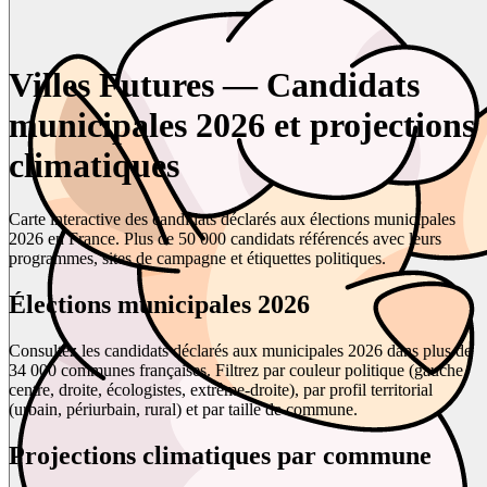
Villes Futures — Candidats
municipales 2026 et projections
climatiques
Carte interactive des candidats déclarés aux élections municipales
2026 en France. Plus de 50 000 candidats référencés avec leurs
programmes, sites de campagne et étiquettes politiques.
Élections municipales 2026
Consultez les candidats déclarés aux municipales 2026 dans plus de
34 000 communes françaises. Filtrez par couleur politique (gauche,
centre, droite, écologistes, extrême-droite), par profil territorial
(urbain, périurbain, rural) et par taille de commune.
Projections climatiques par commune