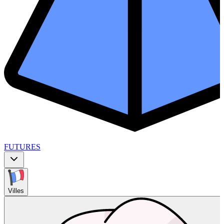
FUTURES
Villes