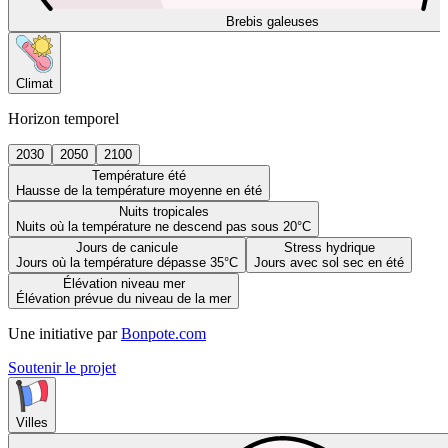
Brebis galeuses
Climat
Horizon temporel
2030
2050
2100
Température été
Hausse de la température moyenne en été
Nuits tropicales
Nuits où la température ne descend pas sous 20°C
Jours de canicule
Stress hydrique
Jours où la température dépasse 35°C
Jours avec sol sec en été
Élévation niveau mer
Élévation prévue du niveau de la mer
Une initiative par
Bonpote.com
Soutenir le projet
Villes