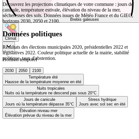
Découvrez les projections climatiques de votre commune : jours de
canicule, température estivale, élévation du niveau de la mer,
sécheresses des sols. Données issues de Météo France et du GIEC,
Brebis galeuses
horizons 2030, 2050 et 2100.
Données politiques
Climat
Résultats des élections municipales 2020, présidentielles 2022 et
législatives 2022. Couleur politique actuelle de la mairie, stabilité
politique, taux d'abstention.
Horizon temporel
2030
2050
2100
Température été
Hausse de la température moyenne en été
Nuits tropicales
Nuits où la température ne descend pas sous 20°C
Jours de canicule
Stress hydrique
Jours où la température dépasse 35°C
Jours avec sol sec en été
Élévation niveau mer
Élévation prévue du niveau de la mer