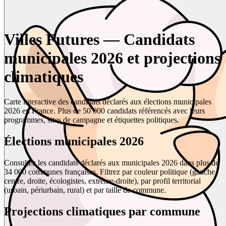
Villes Futures — Candidats
municipales 2026 et projections
climatiques
Carte interactive des candidats déclarés aux élections municipales
2026 en France. Plus de 50 000 candidats référencés avec leurs
programmes, sites de campagne et étiquettes politiques.
Élections municipales 2026
Consultez les candidats déclarés aux municipales 2026 dans plus de
34 000 communes françaises. Filtrez par couleur politique (gauche,
centre, droite, écologistes, extrême-droite), par profil territorial
(urbain, périurbain, rural) et par taille de commune.
Projections climatiques par commune