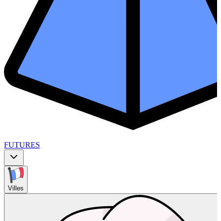
FUTURES
Villes