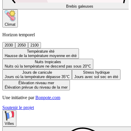
Brebis galeuses
Climat
Horizon temporel
2030
2050
2100
Température été
Hausse de la température moyenne en été
Nuits tropicales
Nuits où la température ne descend pas sous 20°C
Jours de canicule
Stress hydrique
Jours où la température dépasse 35°C
Jours avec sol sec en été
Élévation niveau mer
Élévation prévue du niveau de la mer
Une initiative par
Bonpote.com
Soutenir le projet
Villes