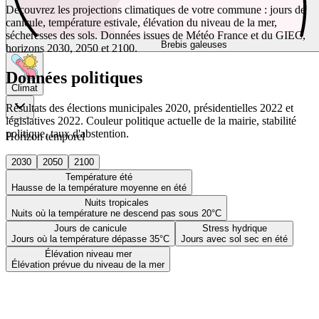
Découvrez les projections climatiques de votre commune : jours de
canicule, température estivale, élévation du niveau de la mer,
sécheresses des sols. Données issues de Météo France et du GIEC,
Brebis galeuses
horizons 2030, 2050 et 2100.
Données politiques
Climat
Résultats des élections municipales 2020, présidentielles 2022 et
législatives 2022. Couleur politique actuelle de la mairie, stabilité
politique, taux d'abstention.
Horizon temporel
2030
2050
2100
Température été
Hausse de la température moyenne en été
Nuits tropicales
Nuits où la température ne descend pas sous 20°C
Jours de canicule
Stress hydrique
Jours où la température dépasse 35°C
Jours avec sol sec en été
Élévation niveau mer
Élévation prévue du niveau de la mer