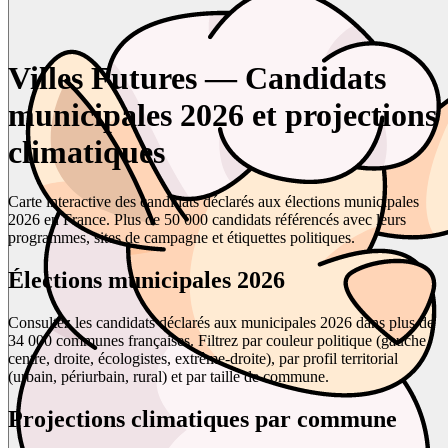
Villes Futures — Candidats
municipales 2026 et projections
climatiques
Carte interactive des candidats déclarés aux élections municipales
2026 en France. Plus de 50 000 candidats référencés avec leurs
programmes, sites de campagne et étiquettes politiques.
Élections municipales 2026
Consultez les candidats déclarés aux municipales 2026 dans plus de
34 000 communes françaises. Filtrez par couleur politique (gauche,
centre, droite, écologistes, extrême-droite), par profil territorial
(urbain, périurbain, rural) et par taille de commune.
Projections climatiques par commune