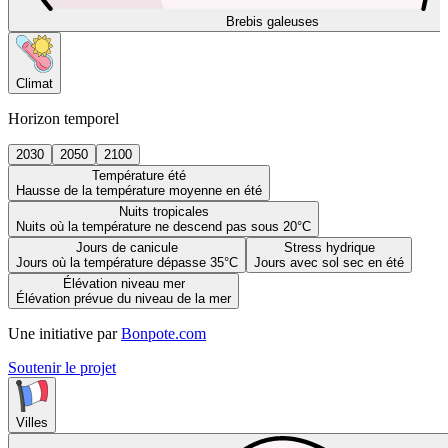
Brebis galeuses
Climat
Horizon temporel
2030
2050
2100
Température été
Hausse de la température moyenne en été
Nuits tropicales
Nuits où la température ne descend pas sous 20°C
Jours de canicule
Stress hydrique
Jours où la température dépasse 35°C
Jours avec sol sec en été
Élévation niveau mer
Élévation prévue du niveau de la mer
Une initiative par
Bonpote.com
Soutenir le projet
Villes