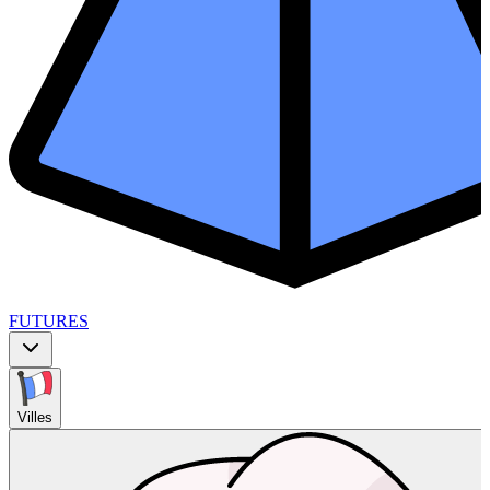
FUTURES
Villes