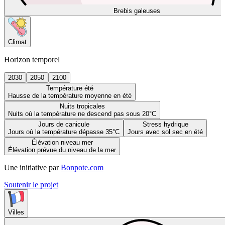
Brebis galeuses
Climat
Horizon temporel
2030
2050
2100
Température été
Hausse de la température moyenne en été
Nuits tropicales
Nuits où la température ne descend pas sous 20°C
Jours de canicule
Stress hydrique
Jours où la température dépasse 35°C
Jours avec sol sec en été
Élévation niveau mer
Élévation prévue du niveau de la mer
Une initiative par
Bonpote.com
Soutenir le projet
Villes