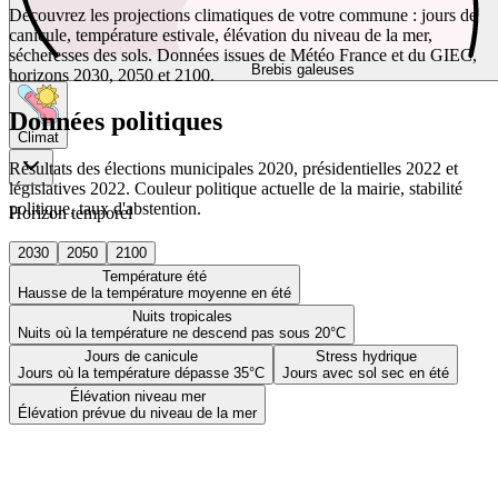
Découvrez les projections climatiques de votre commune : jours de
canicule, température estivale, élévation du niveau de la mer,
sécheresses des sols. Données issues de Météo France et du GIEC,
Brebis galeuses
horizons 2030, 2050 et 2100.
Données politiques
Climat
Résultats des élections municipales 2020, présidentielles 2022 et
législatives 2022. Couleur politique actuelle de la mairie, stabilité
politique, taux d'abstention.
Horizon temporel
2030
2050
2100
Température été
Hausse de la température moyenne en été
Nuits tropicales
Nuits où la température ne descend pas sous 20°C
Jours de canicule
Stress hydrique
Jours où la température dépasse 35°C
Jours avec sol sec en été
Élévation niveau mer
Élévation prévue du niveau de la mer