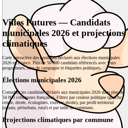
Villes Futures — Candidats
municipales 2026 et projections
climatiques
Carte interactive des candidats déclarés aux élections municipales
2026 en France. Plus de 50 000 candidats référencés avec leurs
programmes, sites de campagne et étiquettes politiques.
Élections municipales 2026
Consultez les candidats déclarés aux municipales 2026 dans plus de
34 000 communes françaises. Filtrez par couleur politique (gauche,
centre, droite, écologistes, extrême-droite), par profil territorial
(urbain, périurbain, rural) et par taille de commune.
Projections climatiques par commune