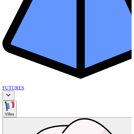
FUTURES
Villes