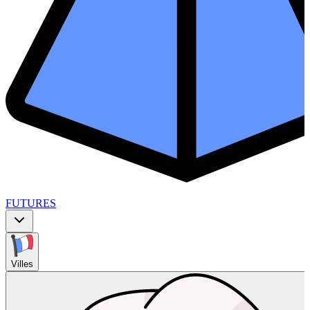
FUTURES
Villes