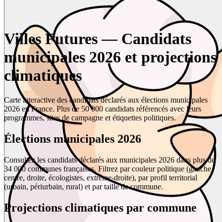
Villes Futures — Candidats
municipales 2026 et projections
climatiques
Carte interactive des candidats déclarés aux élections municipales
2026 en France. Plus de 50 000 candidats référencés avec leurs
programmes, sites de campagne et étiquettes politiques.
Élections municipales 2026
Consultez les candidats déclarés aux municipales 2026 dans plus de
34 000 communes françaises. Filtrez par couleur politique (gauche,
centre, droite, écologistes, extrême-droite), par profil territorial
(urbain, périurbain, rural) et par taille de commune.
Projections climatiques par commune