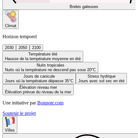
Brebis galeuses
Climat
Horizon temporel
2030
2050
2100
Température été
Hausse de la température moyenne en été
Nuits tropicales
Nuits où la température ne descend pas sous 20°C
Jours de canicule
Stress hydrique
Jours où la température dépasse 35°C
Jours avec sol sec en été
Élévation niveau mer
Élévation prévue du niveau de la mer
Une initiative par
Bonpote.com
Soutenir le projet
Villes