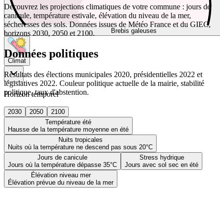
Découvrez les projections climatiques de votre commune : jours de
canicule, température estivale, élévation du niveau de la mer,
sécheresses des sols. Données issues de Météo France et du GIEC,
Brebis galeuses
horizons 2030, 2050 et 2100.
Données politiques
Climat
Résultats des élections municipales 2020, présidentielles 2022 et
législatives 2022. Couleur politique actuelle de la mairie, stabilité
politique, taux d'abstention.
Horizon temporel
2030
2050
2100
Température été
Hausse de la température moyenne en été
Nuits tropicales
Nuits où la température ne descend pas sous 20°C
Jours de canicule
Stress hydrique
Jours où la température dépasse 35°C
Jours avec sol sec en été
Élévation niveau mer
Élévation prévue du niveau de la mer