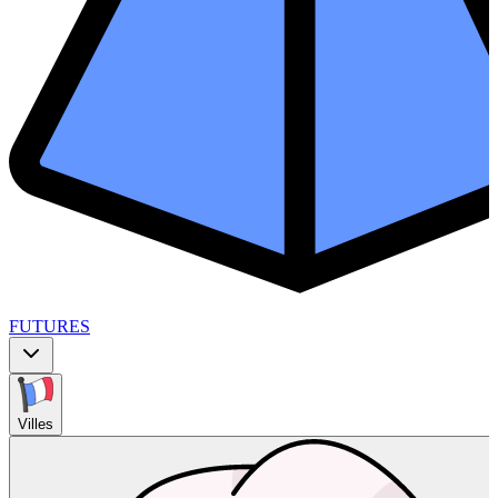
FUTURES
Villes