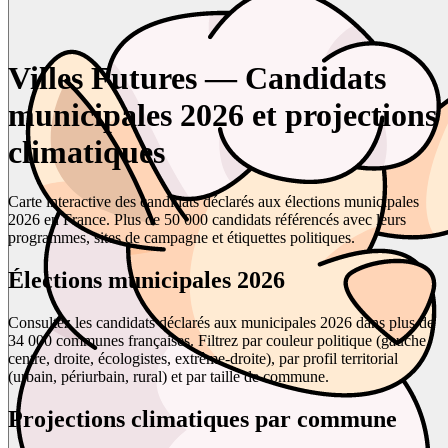
Villes Futures — Candidats
municipales 2026 et projections
climatiques
Carte interactive des candidats déclarés aux élections municipales
2026 en France. Plus de 50 000 candidats référencés avec leurs
programmes, sites de campagne et étiquettes politiques.
Élections municipales 2026
Consultez les candidats déclarés aux municipales 2026 dans plus de
34 000 communes françaises. Filtrez par couleur politique (gauche,
centre, droite, écologistes, extrême-droite), par profil territorial
(urbain, périurbain, rural) et par taille de commune.
Projections climatiques par commune