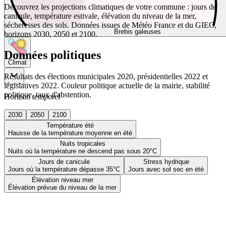
Découvrez les projections climatiques de votre commune : jours de
canicule, température estivale, élévation du niveau de la mer,
sécheresses des sols. Données issues de Météo France et du GIEC,
Brebis galeuses
horizons 2030, 2050 et 2100.
Données politiques
Climat
Résultats des élections municipales 2020, présidentielles 2022 et
législatives 2022. Couleur politique actuelle de la mairie, stabilité
politique, taux d'abstention.
Horizon temporel
2030
2050
2100
Température été
Hausse de la température moyenne en été
Nuits tropicales
Nuits où la température ne descend pas sous 20°C
Jours de canicule
Stress hydrique
Jours où la température dépasse 35°C
Jours avec sol sec en été
Élévation niveau mer
Élévation prévue du niveau de la mer