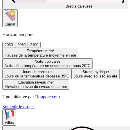
Brebis galeuses
Climat
Horizon temporel
2030
2050
2100
Température été
Hausse de la température moyenne en été
Nuits tropicales
Nuits où la température ne descend pas sous 20°C
Jours de canicule
Stress hydrique
Jours où la température dépasse 35°C
Jours avec sol sec en été
Élévation niveau mer
Élévation prévue du niveau de la mer
Une initiative par
Bonpote.com
Soutenir le projet
Villes