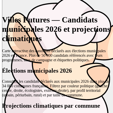
Villes Futures — Candidats
municipales 2026 et projections
climatiques
Carte interactive des candidats déclarés aux élections municipales
2026 en France. Plus de 50 000 candidats référencés avec leurs
programmes, sites de campagne et étiquettes politiques.
Élections municipales 2026
Consultez les candidats déclarés aux municipales 2026 dans plus de
34 000 communes françaises. Filtrez par couleur politique (gauche,
centre, droite, écologistes, extrême-droite), par profil territorial
(urbain, périurbain, rural) et par taille de commune.
Projections climatiques par commune