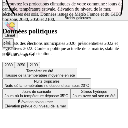
Découvrez les projections climatiques de votre commune : jours de
canicule, température estivale, élévation du niveau de la mer,
sécheresses des sols. Données issues de Météo France et du GIEC,
Brebis galeuses
horizons 2030, 2050 et 2100.
Données politiques
Climat
Résultats des élections municipales 2020, présidentielles 2022 et
législatives 2022. Couleur politique actuelle de la mairie, stabilité
politique, taux d'abstention.
Horizon temporel
2030
2050
2100
Température été
Hausse de la température moyenne en été
Nuits tropicales
Nuits où la température ne descend pas sous 20°C
Jours de canicule
Stress hydrique
Jours où la température dépasse 35°C
Jours avec sol sec en été
Élévation niveau mer
Élévation prévue du niveau de la mer