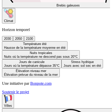
Brebis galeuses
Climat
Horizon temporel
2030
2050
2100
Température été
Hausse de la température moyenne en été
Nuits tropicales
Nuits où la température ne descend pas sous 20°C
Jours de canicule
Stress hydrique
Jours où la température dépasse 35°C
Jours avec sol sec en été
Élévation niveau mer
Élévation prévue du niveau de la mer
Une initiative par
Bonpote.com
Soutenir le projet
Villes