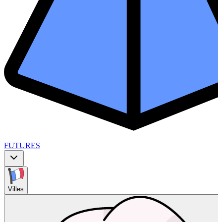
FUTURES
Villes