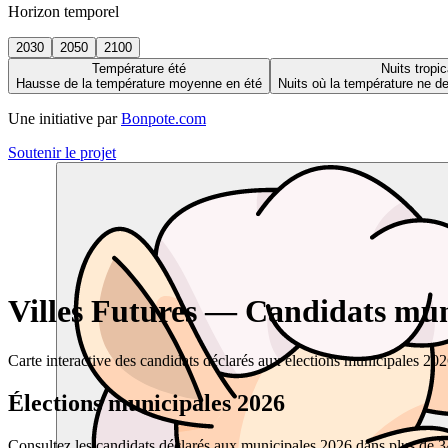
Horizon temporel
2030
2050
2100
Température été
Nuits tropic
Hausse de la température moyenne en été
Nuits où la température ne 
Une initiative par
Bonpote.com
Soutenir le projet
Villes Futures — Candidats muni
Carte interactive des candidats déclarés aux élections municipales 20
Élections municipales 2026
Consultez les candidats déclarés aux municipales 2026 dans plus de 34 0