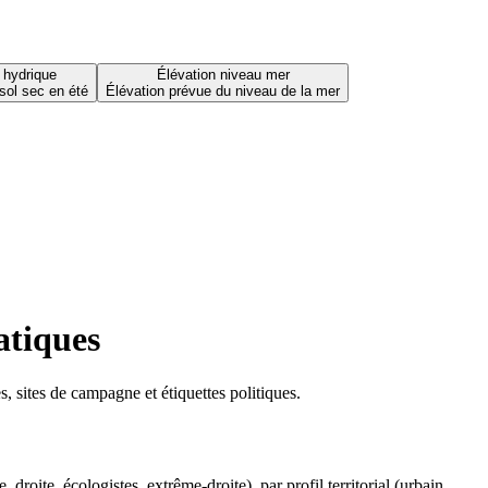
 hydrique
Élévation niveau mer
sol sec en été
Élévation prévue du niveau de la mer
atiques
 sites de campagne et étiquettes politiques.
oite, écologistes, extrême-droite), par profil territorial (urbain,