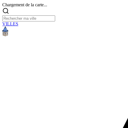
Chargement de la carte...
VILLES