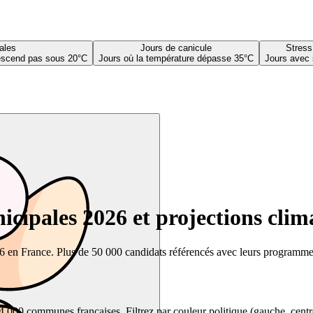
ales
Jours de canicule
Stress
descend pas sous 20°C
Jours où la température dépasse 35°C
Jours avec 
cipales 2026 et projections clim
26 en France. Plus de 50 000 candidats référencés avec leurs programmes,
00 communes françaises. Filtrez par couleur politique (gauche, centre, dr