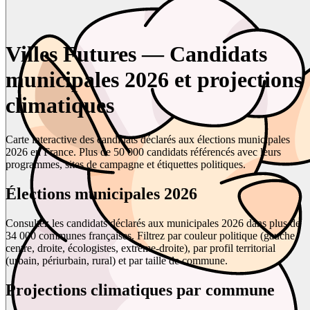
Villes Futures — Candidats
municipales 2026 et projections
climatiques
Carte interactive des candidats déclarés aux élections municipales
2026 en France. Plus de 50 000 candidats référencés avec leurs
programmes, sites de campagne et étiquettes politiques.
Élections municipales 2026
Consultez les candidats déclarés aux municipales 2026 dans plus de
34 000 communes françaises. Filtrez par couleur politique (gauche,
centre, droite, écologistes, extrême-droite), par profil territorial
(urbain, périurbain, rural) et par taille de commune.
Projections climatiques par commune