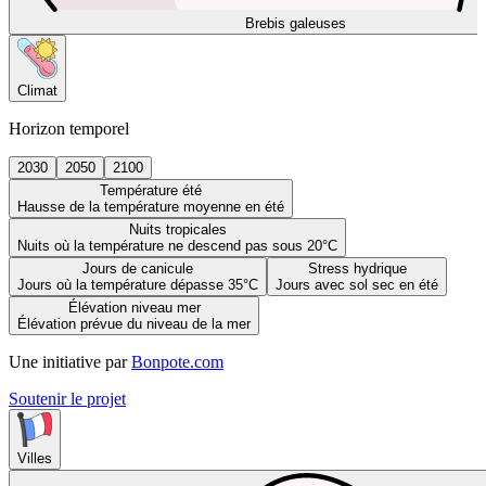
Brebis galeuses
Climat
Horizon temporel
2030
2050
2100
Température été
Hausse de la température moyenne en été
Nuits tropicales
Nuits où la température ne descend pas sous 20°C
Jours de canicule
Stress hydrique
Jours où la température dépasse 35°C
Jours avec sol sec en été
Élévation niveau mer
Élévation prévue du niveau de la mer
Une initiative par
Bonpote.com
Soutenir le projet
Villes