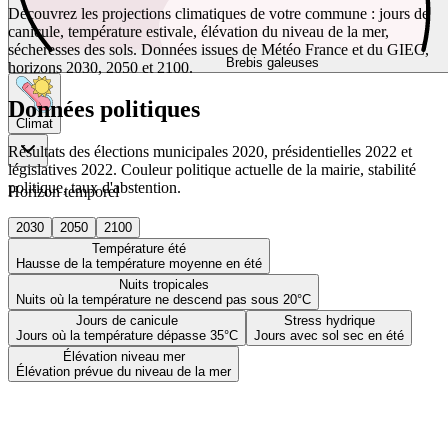
Découvrez les projections climatiques de votre commune : jours de
canicule, température estivale, élévation du niveau de la mer,
sécheresses des sols. Données issues de Météo France et du GIEC,
Brebis galeuses
horizons 2030, 2050 et 2100.
Données politiques
Climat
Résultats des élections municipales 2020, présidentielles 2022 et
législatives 2022. Couleur politique actuelle de la mairie, stabilité
politique, taux d'abstention.
Horizon temporel
2030
2050
2100
Température été
Hausse de la température moyenne en été
Nuits tropicales
Nuits où la température ne descend pas sous 20°C
Jours de canicule
Stress hydrique
Jours où la température dépasse 35°C
Jours avec sol sec en été
Élévation niveau mer
Élévation prévue du niveau de la mer