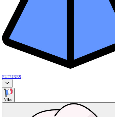
FUTURES
Villes