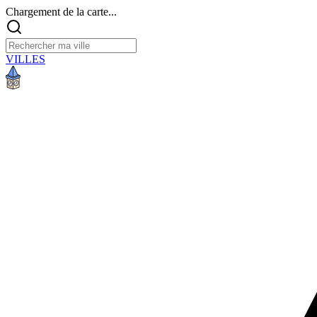
Chargement de la carte...
VILLES