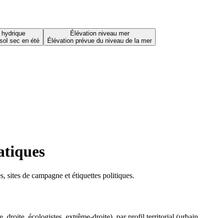
 hydrique
Élévation niveau mer
sol sec en été
Élévation prévue du niveau de la mer
atiques
 sites de campagne et étiquettes politiques.
oite, écologistes, extrême-droite), par profil territorial (urbain,