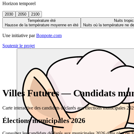
Horizon temporel
2030
2050
2100
Température été
Nuits tropic
Hausse de la température moyenne en été
Nuits où la température ne 
Une initiative par
Bonpote.com
Soutenir le projet
Villes Futures — Candidats muni
Carte interactive des candidats déclarés aux élections municipales 20
Élections municipales 2026
Consultez les candidats déclarés aux municipales 2026 dans plus de 34 0