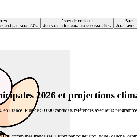
ales
Jours de canicule
Stress
descend pas sous 20°C
Jours où la température dépasse 35°C
Jours avec 
cipales 2026 et projections clim
26 en France. Plus de 50 000 candidats référencés avec leurs programmes,
00 communes françaises. Filtrez par couleur politique (gauche, centre, dr