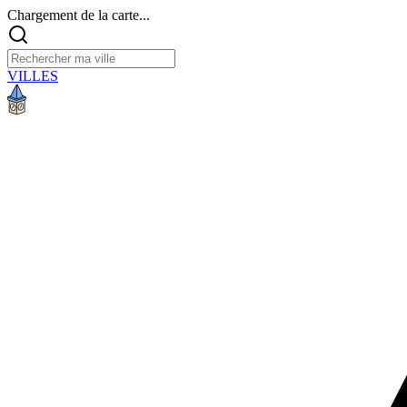
Chargement de la carte...
VILLES