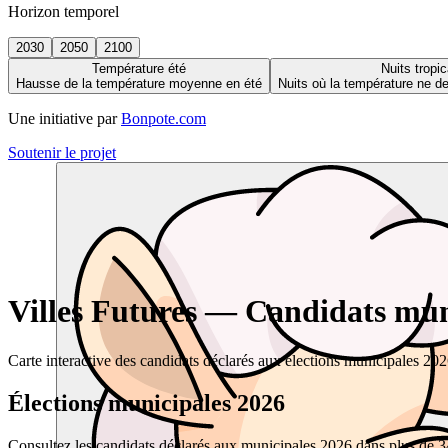
Horizon temporel
2030
2050
2100
Température été
Nuits tropic
Hausse de la température moyenne en été
Nuits où la température ne 
Une initiative par
Bonpote.com
Soutenir le projet
Villes Futures — Candidats muni
Carte interactive des candidats déclarés aux élections municipales 20
Élections municipales 2026
Consultez les candidats déclarés aux municipales 2026 dans plus de 34 0