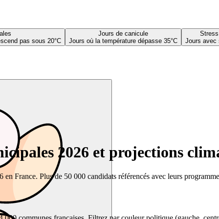
ales
Jours de canicule
Stress
descend pas sous 20°C
Jours où la température dépasse 35°C
Jours avec 
cipales 2026 et projections clim
26 en France. Plus de 50 000 candidats référencés avec leurs programmes,
00 communes françaises. Filtrez par couleur politique (gauche, centre, dr