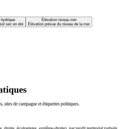
 hydrique
Élévation niveau mer
sol sec en été
Élévation prévue du niveau de la mer
atiques
 sites de campagne et étiquettes politiques.
oite, écologistes, extrême-droite), par profil territorial (urbain,