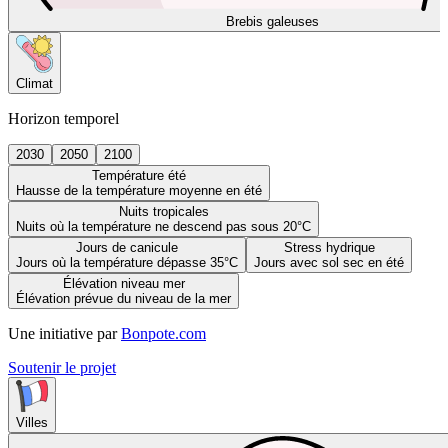
Brebis galeuses
Climat
Horizon temporel
2030
2050
2100
Température été
Hausse de la température moyenne en été
Nuits tropicales
Nuits où la température ne descend pas sous 20°C
Jours de canicule
Stress hydrique
Jours où la température dépasse 35°C
Jours avec sol sec en été
Élévation niveau mer
Élévation prévue du niveau de la mer
Une initiative par
Bonpote.com
Soutenir le projet
Villes