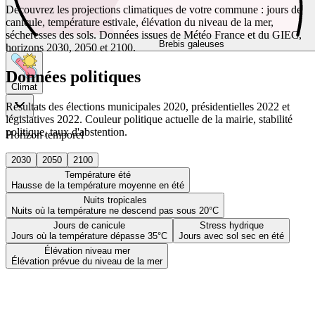
Découvrez les projections climatiques de votre commune : jours de
canicule, température estivale, élévation du niveau de la mer,
sécheresses des sols. Données issues de Météo France et du GIEC,
Brebis galeuses
horizons 2030, 2050 et 2100.
Données politiques
Climat
Résultats des élections municipales 2020, présidentielles 2022 et
législatives 2022. Couleur politique actuelle de la mairie, stabilité
politique, taux d'abstention.
Horizon temporel
2030
2050
2100
Température été
Hausse de la température moyenne en été
Nuits tropicales
Nuits où la température ne descend pas sous 20°C
Jours de canicule
Stress hydrique
Jours où la température dépasse 35°C
Jours avec sol sec en été
Élévation niveau mer
Élévation prévue du niveau de la mer