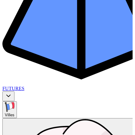
FUTURES
Villes