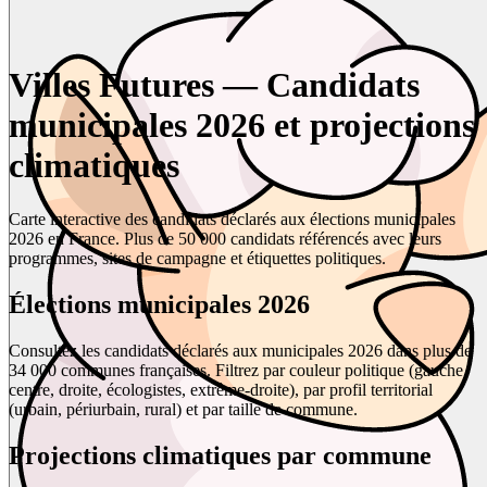
Villes Futures — Candidats
municipales 2026 et projections
climatiques
Carte interactive des candidats déclarés aux élections municipales
2026 en France. Plus de 50 000 candidats référencés avec leurs
programmes, sites de campagne et étiquettes politiques.
Élections municipales 2026
Consultez les candidats déclarés aux municipales 2026 dans plus de
34 000 communes françaises. Filtrez par couleur politique (gauche,
centre, droite, écologistes, extrême-droite), par profil territorial
(urbain, périurbain, rural) et par taille de commune.
Projections climatiques par commune