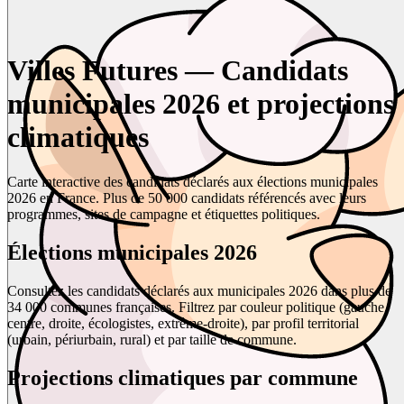
Villes Futures — Candidats
municipales 2026 et projections
climatiques
Carte interactive des candidats déclarés aux élections municipales
2026 en France. Plus de 50 000 candidats référencés avec leurs
programmes, sites de campagne et étiquettes politiques.
Élections municipales 2026
Consultez les candidats déclarés aux municipales 2026 dans plus de
34 000 communes françaises. Filtrez par couleur politique (gauche,
centre, droite, écologistes, extrême-droite), par profil territorial
(urbain, périurbain, rural) et par taille de commune.
Projections climatiques par commune