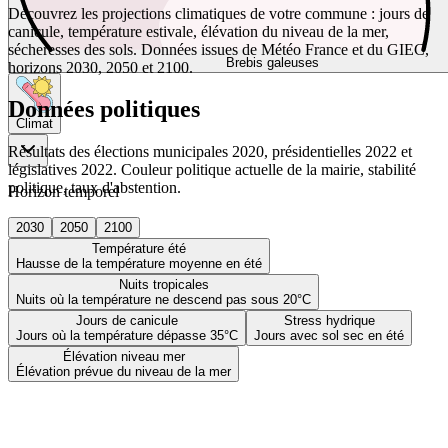
Découvrez les projections climatiques de votre commune : jours de
canicule, température estivale, élévation du niveau de la mer,
sécheresses des sols. Données issues de Météo France et du GIEC,
Brebis galeuses
horizons 2030, 2050 et 2100.
Données politiques
Climat
Résultats des élections municipales 2020, présidentielles 2022 et
législatives 2022. Couleur politique actuelle de la mairie, stabilité
politique, taux d'abstention.
Horizon temporel
2030
2050
2100
Température été
Hausse de la température moyenne en été
Nuits tropicales
Nuits où la température ne descend pas sous 20°C
Jours de canicule
Stress hydrique
Jours où la température dépasse 35°C
Jours avec sol sec en été
Élévation niveau mer
Élévation prévue du niveau de la mer