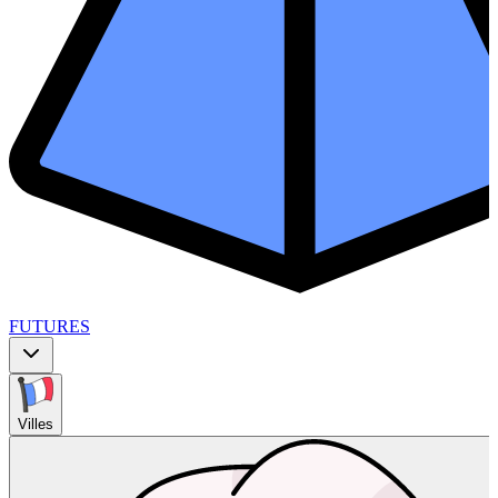
FUTURES
Villes