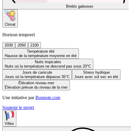
Brebis galeuses
Climat
Horizon temporel
2030
2050
2100
Température été
Hausse de la température moyenne en été
Nuits tropicales
Nuits où la température ne descend pas sous 20°C
Jours de canicule
Stress hydrique
Jours où la température dépasse 35°C
Jours avec sol sec en été
Élévation niveau mer
Élévation prévue du niveau de la mer
Une initiative par
Bonpote.com
Soutenir le projet
Villes