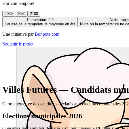
Horizon temporel
2030
2050
2100
Température été
Nuits tropic
Hausse de la température moyenne en été
Nuits où la température ne 
Une initiative par
Bonpote.com
Soutenir le projet
Villes Futures — Candidats muni
Carte interactive des candidats déclarés aux élections municipales 20
Élections municipales 2026
Consultez les candidats déclarés aux municipales 2026 dans plus de 34 0