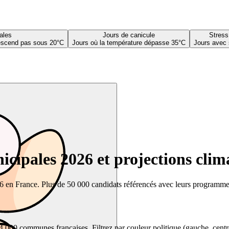
ales
Jours de canicule
Stress
descend pas sous 20°C
Jours où la température dépasse 35°C
Jours avec 
cipales 2026 et projections clim
26 en France. Plus de 50 000 candidats référencés avec leurs programmes,
00 communes françaises. Filtrez par couleur politique (gauche, centre, dr