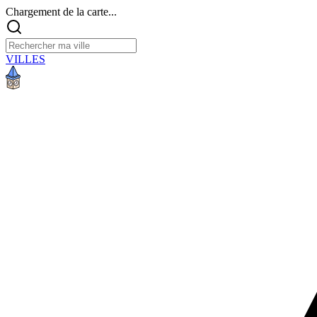
Chargement de la carte...
VILLES