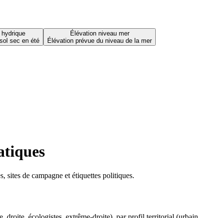
 hydrique
Élévation niveau mer
sol sec en été
Élévation prévue du niveau de la mer
atiques
 sites de campagne et étiquettes politiques.
oite, écologistes, extrême-droite), par profil territorial (urbain,