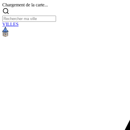
Chargement de la carte...
VILLES