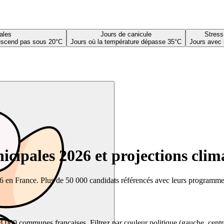
ales
Jours de canicule
Stress
descend pas sous 20°C
Jours où la température dépasse 35°C
Jours avec 
cipales 2026 et projections clim
26 en France. Plus de 50 000 candidats référencés avec leurs programmes,
00 communes françaises. Filtrez par couleur politique (gauche, centre, dr