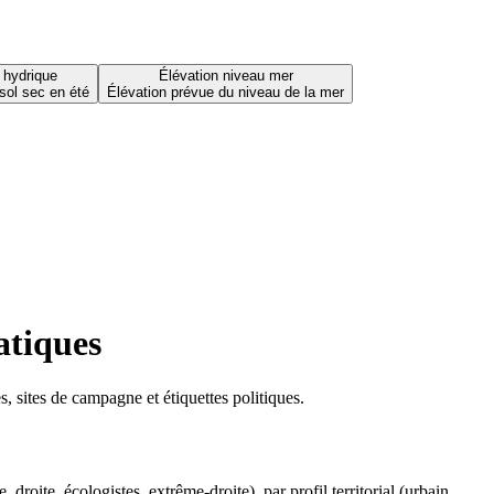
 hydrique
Élévation niveau mer
sol sec en été
Élévation prévue du niveau de la mer
atiques
 sites de campagne et étiquettes politiques.
oite, écologistes, extrême-droite), par profil territorial (urbain,