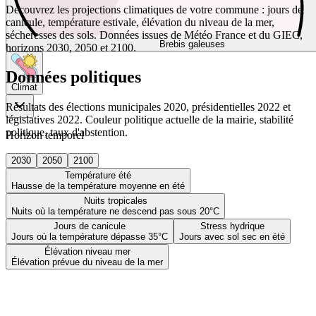
Découvrez les projections climatiques de votre commune : jours de
canicule, température estivale, élévation du niveau de la mer,
sécheresses des sols. Données issues de Météo France et du GIEC,
Brebis galeuses
horizons 2030, 2050 et 2100.
Données politiques
Climat
Résultats des élections municipales 2020, présidentielles 2022 et
législatives 2022. Couleur politique actuelle de la mairie, stabilité
politique, taux d'abstention.
Horizon temporel
2030
2050
2100
Température été
Hausse de la température moyenne en été
Nuits tropicales
Nuits où la température ne descend pas sous 20°C
Jours de canicule
Stress hydrique
Jours où la température dépasse 35°C
Jours avec sol sec en été
Élévation niveau mer
Élévation prévue du niveau de la mer