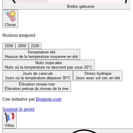
Brebis galeuses
Climat
Horizon temporel
2030
2050
2100
Température été
Hausse de la température moyenne en été
Nuits tropicales
Nuits où la température ne descend pas sous 20°C
Jours de canicule
Stress hydrique
Jours où la température dépasse 35°C
Jours avec sol sec en été
Élévation niveau mer
Élévation prévue du niveau de la mer
Une initiative par
Bonpote.com
Soutenir le projet
Villes