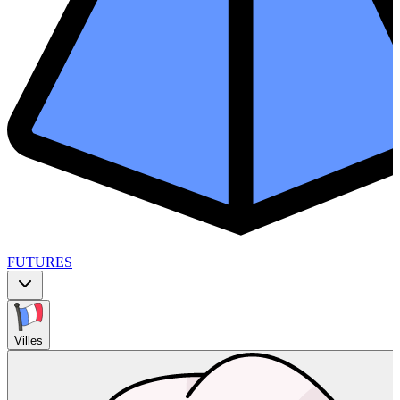
FUTURES
Villes