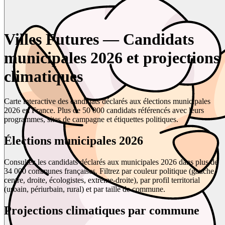
Villes Futures — Candidats
municipales 2026 et projections
climatiques
Carte interactive des candidats déclarés aux élections municipales
2026 en France. Plus de 50 000 candidats référencés avec leurs
programmes, sites de campagne et étiquettes politiques.
Élections municipales 2026
Consultez les candidats déclarés aux municipales 2026 dans plus de
34 000 communes françaises. Filtrez par couleur politique (gauche,
centre, droite, écologistes, extrême-droite), par profil territorial
(urbain, périurbain, rural) et par taille de commune.
Projections climatiques par commune