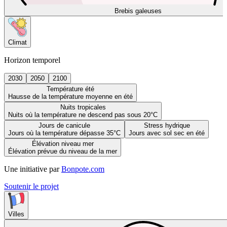
Brebis galeuses
Climat
Horizon temporel
2030
2050
2100
Température été
Hausse de la température moyenne en été
Nuits tropicales
Nuits où la température ne descend pas sous 20°C
Jours de canicule
Stress hydrique
Jours où la température dépasse 35°C
Jours avec sol sec en été
Élévation niveau mer
Élévation prévue du niveau de la mer
Une initiative par
Bonpote.com
Soutenir le projet
Villes