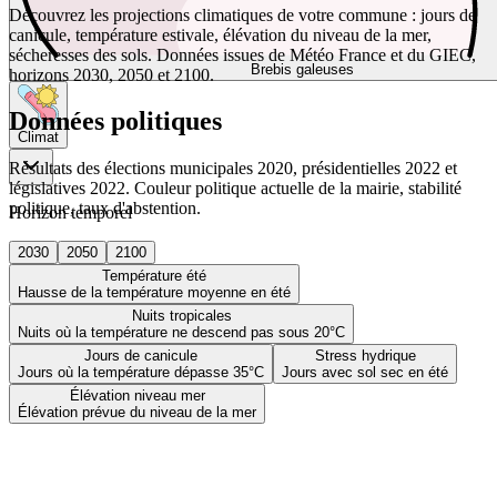
Découvrez les projections climatiques de votre commune : jours de
canicule, température estivale, élévation du niveau de la mer,
sécheresses des sols. Données issues de Météo France et du GIEC,
Brebis galeuses
horizons 2030, 2050 et 2100.
Données politiques
Climat
Résultats des élections municipales 2020, présidentielles 2022 et
législatives 2022. Couleur politique actuelle de la mairie, stabilité
politique, taux d'abstention.
Horizon temporel
2030
2050
2100
Température été
Hausse de la température moyenne en été
Nuits tropicales
Nuits où la température ne descend pas sous 20°C
Jours de canicule
Stress hydrique
Jours où la température dépasse 35°C
Jours avec sol sec en été
Élévation niveau mer
Élévation prévue du niveau de la mer