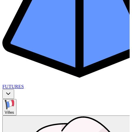
FUTURES
Villes