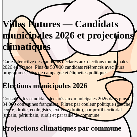
Villes Futures — Candidats
municipales 2026 et projections
climatiques
Carte interactive des candidats déclarés aux élections municipales
2026 en France. Plus de 50 000 candidats référencés avec leurs
programmes, sites de campagne et étiquettes politiques.
Élections municipales 2026
Consultez les candidats déclarés aux municipales 2026 dans plus de
34 000 communes françaises. Filtrez par couleur politique (gauche,
centre, droite, écologistes, extrême-droite), par profil territorial
(urbain, périurbain, rural) et par taille de commune.
Projections climatiques par commune