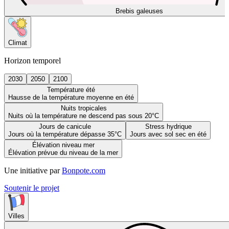
Brebis galeuses
Climat
Horizon temporel
2030
2050
2100
Température été
Hausse de la température moyenne en été
Nuits tropicales
Nuits où la température ne descend pas sous 20°C
Jours de canicule
Stress hydrique
Jours où la température dépasse 35°C
Jours avec sol sec en été
Élévation niveau mer
Élévation prévue du niveau de la mer
Une initiative par
Bonpote.com
Soutenir le projet
Villes