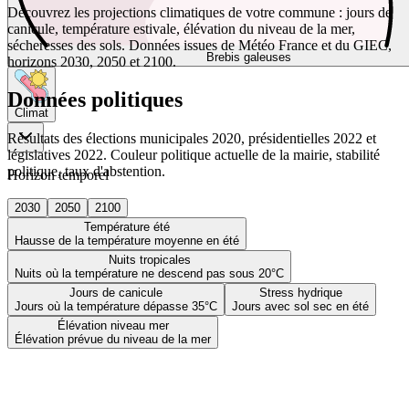
Découvrez les projections climatiques de votre commune : jours de
canicule, température estivale, élévation du niveau de la mer,
sécheresses des sols. Données issues de Météo France et du GIEC,
Brebis galeuses
horizons 2030, 2050 et 2100.
Données politiques
Climat
Résultats des élections municipales 2020, présidentielles 2022 et
législatives 2022. Couleur politique actuelle de la mairie, stabilité
politique, taux d'abstention.
Horizon temporel
2030
2050
2100
Température été
Hausse de la température moyenne en été
Nuits tropicales
Nuits où la température ne descend pas sous 20°C
Jours de canicule
Stress hydrique
Jours où la température dépasse 35°C
Jours avec sol sec en été
Élévation niveau mer
Élévation prévue du niveau de la mer