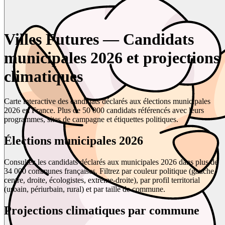
Villes Futures — Candidats
municipales 2026 et projections
climatiques
Carte interactive des candidats déclarés aux élections municipales
2026 en France. Plus de 50 000 candidats référencés avec leurs
programmes, sites de campagne et étiquettes politiques.
Élections municipales 2026
Consultez les candidats déclarés aux municipales 2026 dans plus de
34 000 communes françaises. Filtrez par couleur politique (gauche,
centre, droite, écologistes, extrême-droite), par profil territorial
(urbain, périurbain, rural) et par taille de commune.
Projections climatiques par commune