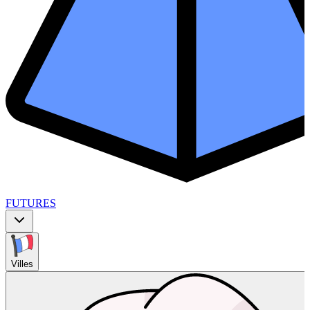
FUTURES
Villes