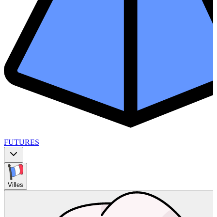
FUTURES
Villes