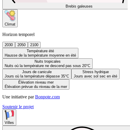
Brebis galeuses
Climat
Horizon temporel
2030
2050
2100
Température été
Hausse de la température moyenne en été
Nuits tropicales
Nuits où la température ne descend pas sous 20°C
Jours de canicule
Stress hydrique
Jours où la température dépasse 35°C
Jours avec sol sec en été
Élévation niveau mer
Élévation prévue du niveau de la mer
Une initiative par
Bonpote.com
Soutenir le projet
Villes