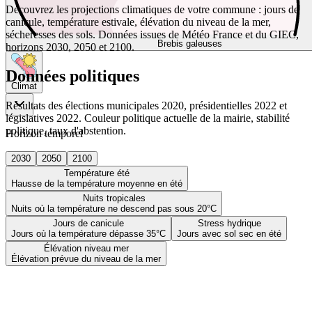
Découvrez les projections climatiques de votre commune : jours de
canicule, température estivale, élévation du niveau de la mer,
sécheresses des sols. Données issues de Météo France et du GIEC,
Brebis galeuses
horizons 2030, 2050 et 2100.
Données politiques
Climat
Résultats des élections municipales 2020, présidentielles 2022 et
législatives 2022. Couleur politique actuelle de la mairie, stabilité
politique, taux d'abstention.
Horizon temporel
2030
2050
2100
Température été
Hausse de la température moyenne en été
Nuits tropicales
Nuits où la température ne descend pas sous 20°C
Jours de canicule
Stress hydrique
Jours où la température dépasse 35°C
Jours avec sol sec en été
Élévation niveau mer
Élévation prévue du niveau de la mer