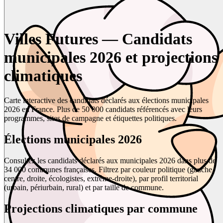
Villes Futures — Candidats
municipales 2026 et projections
climatiques
Carte interactive des candidats déclarés aux élections municipales
2026 en France. Plus de 50 000 candidats référencés avec leurs
programmes, sites de campagne et étiquettes politiques.
Élections municipales 2026
Consultez les candidats déclarés aux municipales 2026 dans plus de
34 000 communes françaises. Filtrez par couleur politique (gauche,
centre, droite, écologistes, extrême-droite), par profil territorial
(urbain, périurbain, rural) et par taille de commune.
Projections climatiques par commune