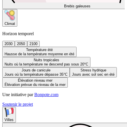
Brebis galeuses
Climat
Horizon temporel
2030
2050
2100
Température été
Hausse de la température moyenne en été
Nuits tropicales
Nuits où la température ne descend pas sous 20°C
Jours de canicule
Stress hydrique
Jours où la température dépasse 35°C
Jours avec sol sec en été
Élévation niveau mer
Élévation prévue du niveau de la mer
Une initiative par
Bonpote.com
Soutenir le projet
Villes