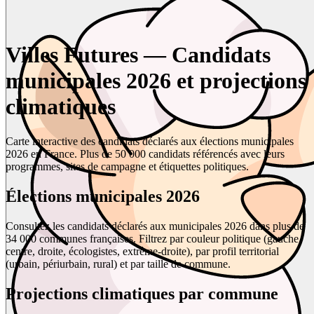
Villes Futures — Candidats
municipales 2026 et projections
climatiques
Carte interactive des candidats déclarés aux élections municipales
2026 en France. Plus de 50 000 candidats référencés avec leurs
programmes, sites de campagne et étiquettes politiques.
Élections municipales 2026
Consultez les candidats déclarés aux municipales 2026 dans plus de
34 000 communes françaises. Filtrez par couleur politique (gauche,
centre, droite, écologistes, extrême-droite), par profil territorial
(urbain, périurbain, rural) et par taille de commune.
Projections climatiques par commune