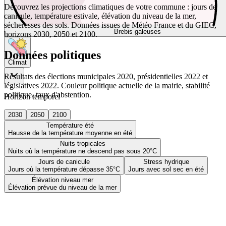
Découvrez les projections climatiques de votre commune : jours de
canicule, température estivale, élévation du niveau de la mer,
sécheresses des sols. Données issues de Météo France et du GIEC,
Brebis galeuses
horizons 2030, 2050 et 2100.
Données politiques
Climat
Résultats des élections municipales 2020, présidentielles 2022 et
législatives 2022. Couleur politique actuelle de la mairie, stabilité
politique, taux d'abstention.
Horizon temporel
2030
2050
2100
Température été
Hausse de la température moyenne en été
Nuits tropicales
Nuits où la température ne descend pas sous 20°C
Jours de canicule
Stress hydrique
Jours où la température dépasse 35°C
Jours avec sol sec en été
Élévation niveau mer
Élévation prévue du niveau de la mer