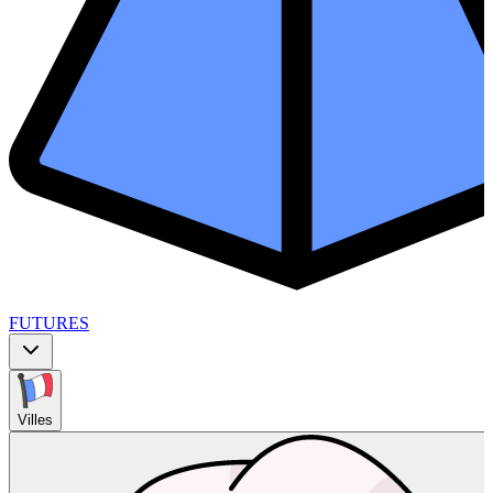
FUTURES
Villes