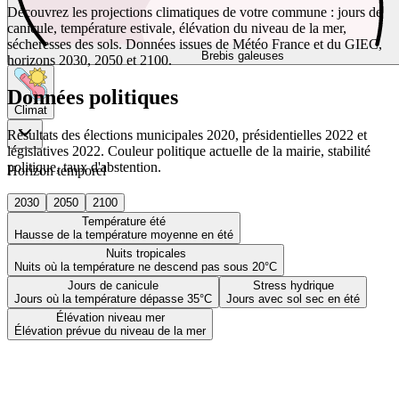
Découvrez les projections climatiques de votre commune : jours de
canicule, température estivale, élévation du niveau de la mer,
sécheresses des sols. Données issues de Météo France et du GIEC,
Brebis galeuses
horizons 2030, 2050 et 2100.
Données politiques
Climat
Résultats des élections municipales 2020, présidentielles 2022 et
législatives 2022. Couleur politique actuelle de la mairie, stabilité
politique, taux d'abstention.
Horizon temporel
2030
2050
2100
Température été
Hausse de la température moyenne en été
Nuits tropicales
Nuits où la température ne descend pas sous 20°C
Jours de canicule
Stress hydrique
Jours où la température dépasse 35°C
Jours avec sol sec en été
Élévation niveau mer
Élévation prévue du niveau de la mer