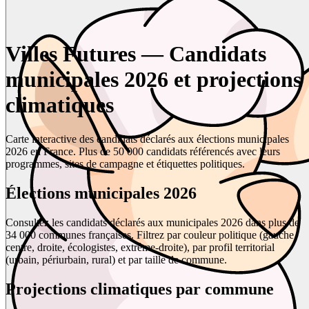
Villes Futures — Candidats
municipales 2026 et projections
climatiques
Carte interactive des candidats déclarés aux élections municipales
2026 en France. Plus de 50 000 candidats référencés avec leurs
programmes, sites de campagne et étiquettes politiques.
Élections municipales 2026
Consultez les candidats déclarés aux municipales 2026 dans plus de
34 000 communes françaises. Filtrez par couleur politique (gauche,
centre, droite, écologistes, extrême-droite), par profil territorial
(urbain, périurbain, rural) et par taille de commune.
Projections climatiques par commune