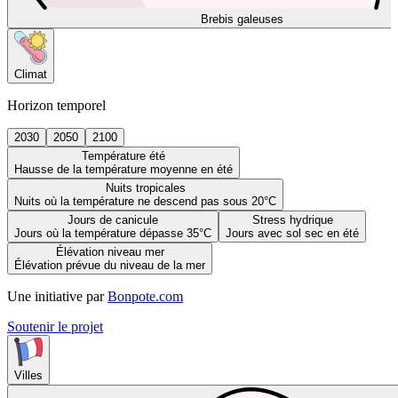
Brebis galeuses
Climat
Horizon temporel
2030
2050
2100
Température été
Hausse de la température moyenne en été
Nuits tropicales
Nuits où la température ne descend pas sous 20°C
Jours de canicule
Stress hydrique
Jours où la température dépasse 35°C
Jours avec sol sec en été
Élévation niveau mer
Élévation prévue du niveau de la mer
Une initiative par
Bonpote.com
Soutenir le projet
Villes