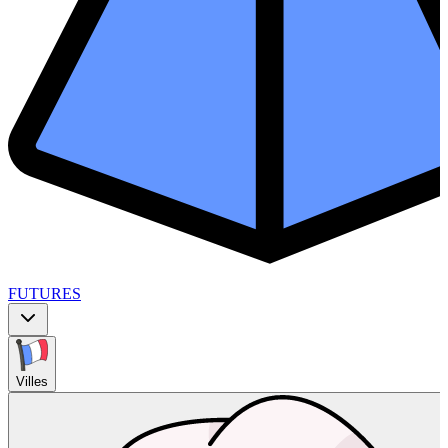
FUTURES
Villes