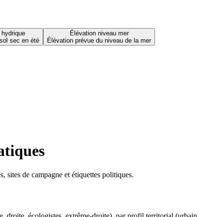
 hydrique
Élévation niveau mer
sol sec en été
Élévation prévue du niveau de la mer
atiques
 sites de campagne et étiquettes politiques.
oite, écologistes, extrême-droite), par profil territorial (urbain,