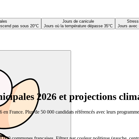
ales
Jours de canicule
Stress
descend pas sous 20°C
Jours où la température dépasse 35°C
Jours avec 
cipales 2026 et projections clim
26 en France. Plus de 50 000 candidats référencés avec leurs programmes,
00 communes françaises. Filtrez par couleur politique (gauche, centre, dr