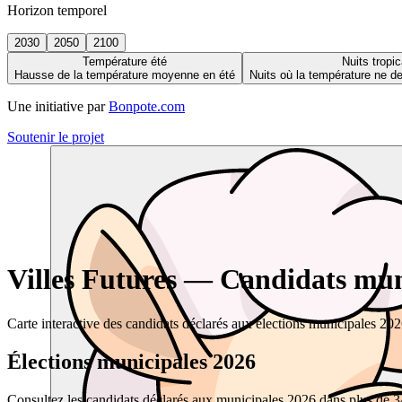
Horizon temporel
2030
2050
2100
Température été
Nuits tropic
Hausse de la température moyenne en été
Nuits où la température ne 
Une initiative par
Bonpote.com
Soutenir le projet
Villes Futures — Candidats muni
Carte interactive des candidats déclarés aux élections municipales 20
Élections municipales 2026
Consultez les candidats déclarés aux municipales 2026 dans plus de 34 0