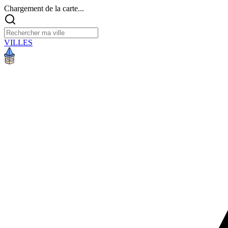
Chargement de la carte...
VILLES