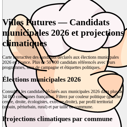
Villes Futures — Candidats
municipales 2026 et projections
climatiques
Carte interactive des candidats déclarés aux élections municipales
2026 en France. Plus de 50 000 candidats référencés avec leurs
programmes, sites de campagne et étiquettes politiques.
Élections municipales 2026
Consultez les candidats déclarés aux municipales 2026 dans plus de
34 000 communes françaises. Filtrez par couleur politique (gauche,
centre, droite, écologistes, extrême-droite), par profil territorial
(urbain, périurbain, rural) et par taille de commune.
Projections climatiques par commune