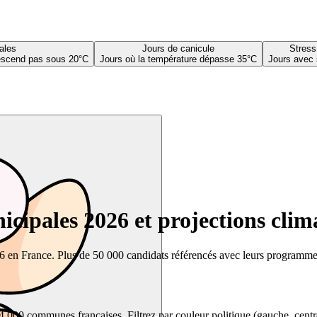
ales
Jours de canicule
Stress
descend pas sous 20°C
Jours où la température dépasse 35°C
Jours avec 
cipales 2026 et projections clim
26 en France. Plus de 50 000 candidats référencés avec leurs programmes,
00 communes françaises. Filtrez par couleur politique (gauche, centre, dr