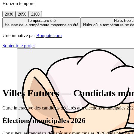
Horizon temporel
2030
2050
2100
Température été
Nuits tropic
Hausse de la température moyenne en été
Nuits où la température ne 
Une initiative par
Bonpote.com
Soutenir le projet
Villes Futures — Candidats muni
Carte interactive des candidats déclarés aux élections municipales 20
Élections municipales 2026
Consultez les candidats déclarés aux municipales 2026 dans plus de 34 0