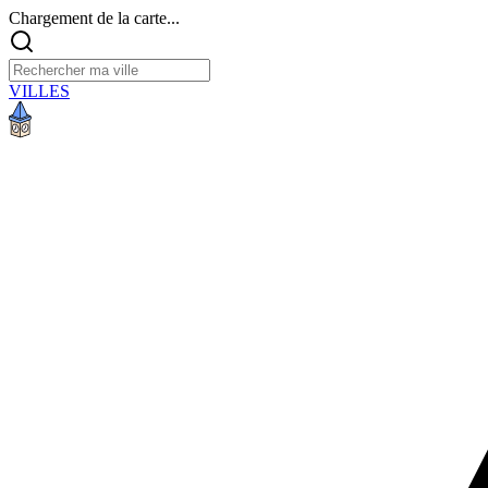
Chargement de la carte...
VILLES