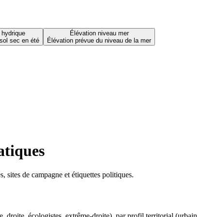
 hydrique
Élévation niveau mer
sol sec en été
Élévation prévue du niveau de la mer
atiques
 sites de campagne et étiquettes politiques.
oite, écologistes, extrême-droite), par profil territorial (urbain,