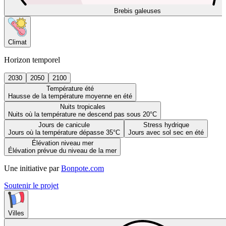
Brebis galeuses
Climat
Horizon temporel
2030
2050
2100
Température été
Hausse de la température moyenne en été
Nuits tropicales
Nuits où la température ne descend pas sous 20°C
Jours de canicule
Stress hydrique
Jours où la température dépasse 35°C
Jours avec sol sec en été
Élévation niveau mer
Élévation prévue du niveau de la mer
Une initiative par
Bonpote.com
Soutenir le projet
Villes