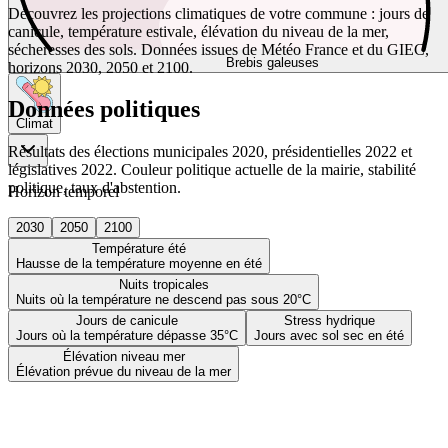
Découvrez les projections climatiques de votre commune : jours de
canicule, température estivale, élévation du niveau de la mer,
sécheresses des sols. Données issues de Météo France et du GIEC,
Brebis galeuses
horizons 2030, 2050 et 2100.
Données politiques
Climat
Résultats des élections municipales 2020, présidentielles 2022 et
législatives 2022. Couleur politique actuelle de la mairie, stabilité
politique, taux d'abstention.
Horizon temporel
2030
2050
2100
Température été
Hausse de la température moyenne en été
Nuits tropicales
Nuits où la température ne descend pas sous 20°C
Jours de canicule
Stress hydrique
Jours où la température dépasse 35°C
Jours avec sol sec en été
Élévation niveau mer
Élévation prévue du niveau de la mer