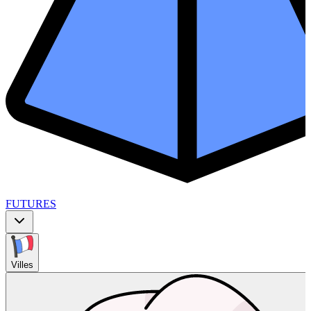
FUTURES
Villes