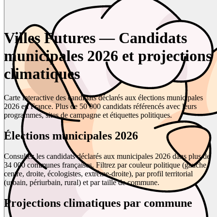
Villes Futures — Candidats
municipales 2026 et projections
climatiques
Carte interactive des candidats déclarés aux élections municipales
2026 en France. Plus de 50 000 candidats référencés avec leurs
programmes, sites de campagne et étiquettes politiques.
Élections municipales 2026
Consultez les candidats déclarés aux municipales 2026 dans plus de
34 000 communes françaises. Filtrez par couleur politique (gauche,
centre, droite, écologistes, extrême-droite), par profil territorial
(urbain, périurbain, rural) et par taille de commune.
Projections climatiques par commune