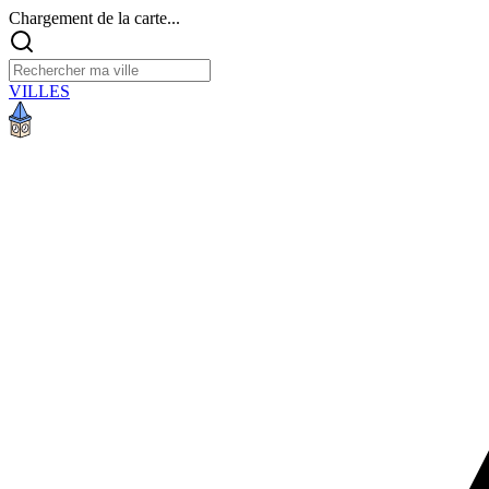
Chargement de la carte...
VILLES