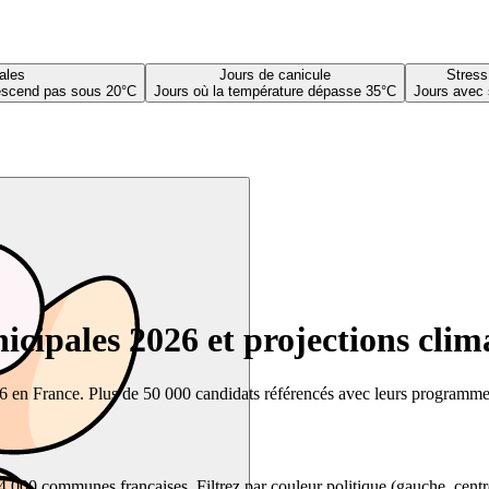
ales
Jours de canicule
Stress
descend pas sous 20°C
Jours où la température dépasse 35°C
Jours avec 
cipales 2026 et projections clim
26 en France. Plus de 50 000 candidats référencés avec leurs programmes,
00 communes françaises. Filtrez par couleur politique (gauche, centre, dr