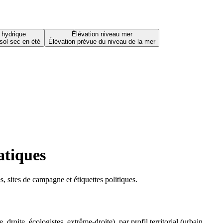
 hydrique
Élévation niveau mer
sol sec en été
Élévation prévue du niveau de la mer
atiques
 sites de campagne et étiquettes politiques.
oite, écologistes, extrême-droite), par profil territorial (urbain,