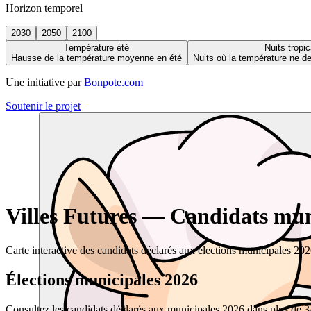
Horizon temporel
2030
2050
2100
Température été
Nuits tropic
Hausse de la température moyenne en été
Nuits où la température ne 
Une initiative par
Bonpote.com
Soutenir le projet
Villes Futures — Candidats muni
Carte interactive des candidats déclarés aux élections municipales 20
Élections municipales 2026
Consultez les candidats déclarés aux municipales 2026 dans plus de 34 0