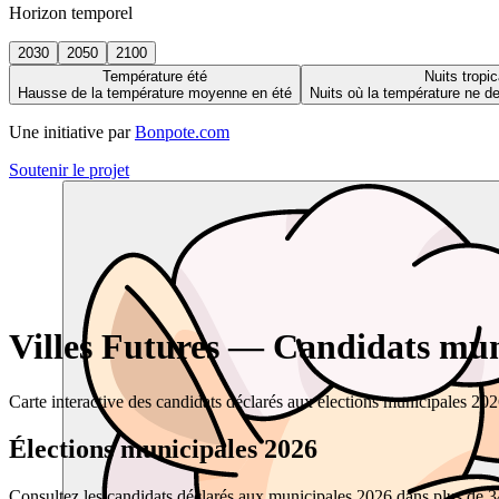
Horizon temporel
2030
2050
2100
Température été
Nuits tropic
Hausse de la température moyenne en été
Nuits où la température ne 
Une initiative par
Bonpote.com
Soutenir le projet
Villes Futures — Candidats muni
Carte interactive des candidats déclarés aux élections municipales 20
Élections municipales 2026
Consultez les candidats déclarés aux municipales 2026 dans plus de 34 0