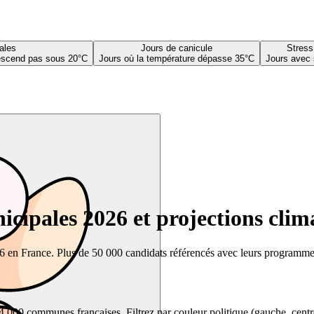
ales
Jours de canicule
Stress
descend pas sous 20°C
Jours où la température dépasse 35°C
Jours avec 
cipales 2026 et projections clim
26 en France. Plus de 50 000 candidats référencés avec leurs programmes,
00 communes françaises. Filtrez par couleur politique (gauche, centre, dr