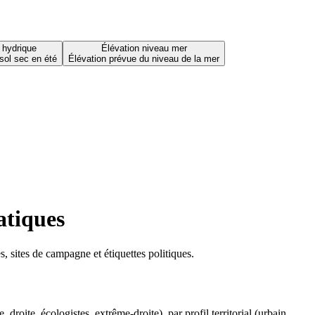
 hydrique
Élévation niveau mer
sol sec en été
Élévation prévue du niveau de la mer
atiques
 sites de campagne et étiquettes politiques.
oite, écologistes, extrême-droite), par profil territorial (urbain,