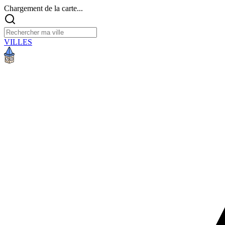
Chargement de la carte...
VILLES