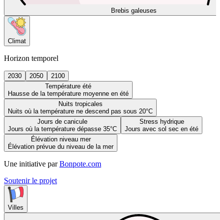
Brebis galeuses
Climat
Horizon temporel
2030
2050
2100
Température été
Hausse de la température moyenne en été
Nuits tropicales
Nuits où la température ne descend pas sous 20°C
Jours de canicule
Stress hydrique
Jours où la température dépasse 35°C
Jours avec sol sec en été
Élévation niveau mer
Élévation prévue du niveau de la mer
Une initiative par
Bonpote.com
Soutenir le projet
Villes