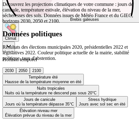
Découvrez les projections climatiques de votre commune : jours de
canicule, température estivale, élévation du niveau de la mer,
sécheresses des sols. Données issues de Météo France et du GIEC,
Brebis galeuses
horizons 2030, 2050 et 2100.
Données politiques
Climat
Résultats des élections municipales 2020, présidentielles 2022 et
législatives 2022. Couleur politique actuelle de la mairie, stabilité
politique, taux d'abstention.
Horizon temporel
2030
2050
2100
Température été
Hausse de la température moyenne en été
Nuits tropicales
Nuits où la température ne descend pas sous 20°C
Jours de canicule
Stress hydrique
Jours où la température dépasse 35°C
Jours avec sol sec en été
Élévation niveau mer
Élévation prévue du niveau de la mer