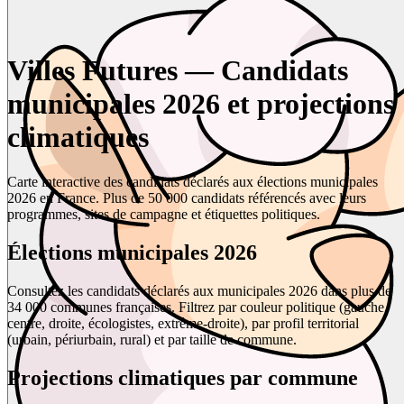
Villes Futures — Candidats
municipales 2026 et projections
climatiques
Carte interactive des candidats déclarés aux élections municipales
2026 en France. Plus de 50 000 candidats référencés avec leurs
programmes, sites de campagne et étiquettes politiques.
Élections municipales 2026
Consultez les candidats déclarés aux municipales 2026 dans plus de
34 000 communes françaises. Filtrez par couleur politique (gauche,
centre, droite, écologistes, extrême-droite), par profil territorial
(urbain, périurbain, rural) et par taille de commune.
Projections climatiques par commune