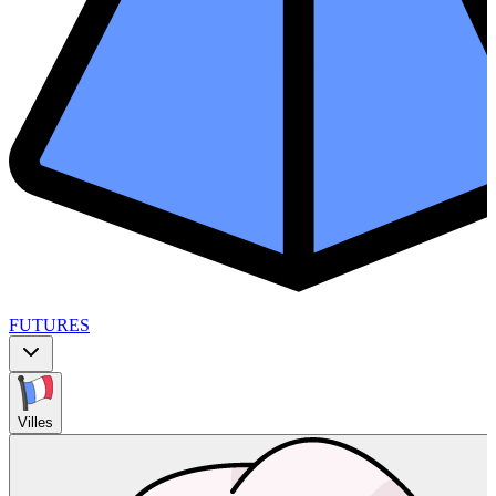
FUTURES
Villes