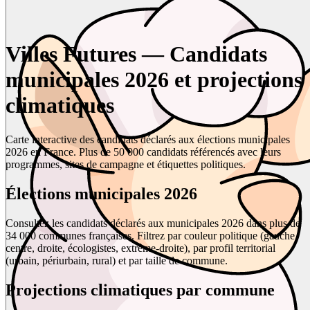
Villes Futures — Candidats
municipales 2026 et projections
climatiques
Carte interactive des candidats déclarés aux élections municipales
2026 en France. Plus de 50 000 candidats référencés avec leurs
programmes, sites de campagne et étiquettes politiques.
Élections municipales 2026
Consultez les candidats déclarés aux municipales 2026 dans plus de
34 000 communes françaises. Filtrez par couleur politique (gauche,
centre, droite, écologistes, extrême-droite), par profil territorial
(urbain, périurbain, rural) et par taille de commune.
Projections climatiques par commune