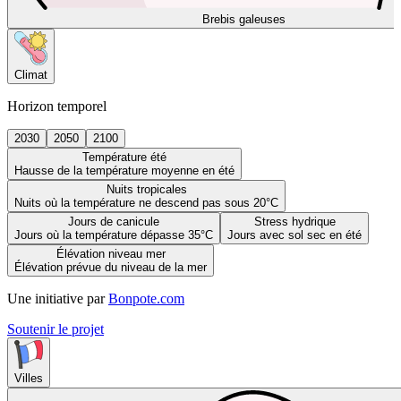
Brebis galeuses
Climat
Horizon temporel
2030
2050
2100
Température été
Hausse de la température moyenne en été
Nuits tropicales
Nuits où la température ne descend pas sous 20°C
Jours de canicule
Stress hydrique
Jours où la température dépasse 35°C
Jours avec sol sec en été
Élévation niveau mer
Élévation prévue du niveau de la mer
Une initiative par
Bonpote.com
Soutenir le projet
Villes