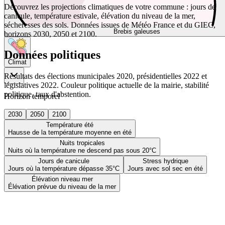
Découvrez les projections climatiques de votre commune : jours de
canicule, température estivale, élévation du niveau de la mer,
sécheresses des sols. Données issues de Météo France et du GIEC,
Brebis galeuses
horizons 2030, 2050 et 2100.
Données politiques
Climat
Résultats des élections municipales 2020, présidentielles 2022 et
législatives 2022. Couleur politique actuelle de la mairie, stabilité
politique, taux d'abstention.
Horizon temporel
2030
2050
2100
Température été
Hausse de la température moyenne en été
Nuits tropicales
Nuits où la température ne descend pas sous 20°C
Jours de canicule
Stress hydrique
Jours où la température dépasse 35°C
Jours avec sol sec en été
Élévation niveau mer
Élévation prévue du niveau de la mer