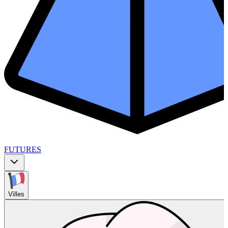
FUTURES
Villes