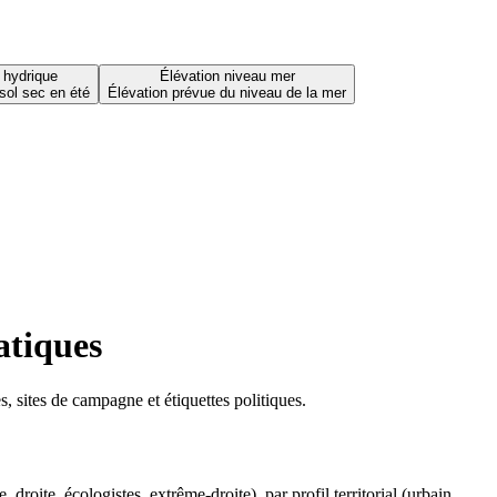
 hydrique
Élévation niveau mer
sol sec en été
Élévation prévue du niveau de la mer
atiques
 sites de campagne et étiquettes politiques.
oite, écologistes, extrême-droite), par profil territorial (urbain,