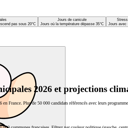
ales
Jours de canicule
Stress
descend pas sous 20°C
Jours où la température dépasse 35°C
Jours avec 
cipales 2026 et projections clim
26 en France. Plus de 50 000 candidats référencés avec leurs programmes,
00 communes françaises. Filtrez par couleur politique (gauche, centre, dr