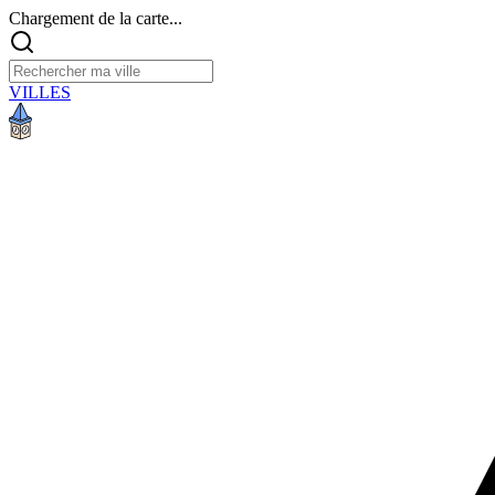
Chargement de la carte...
VILLES