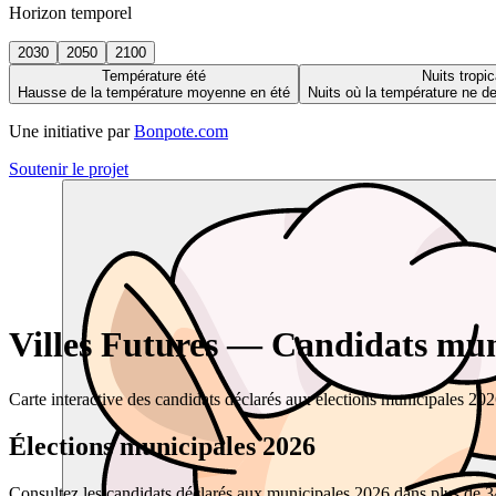
Horizon temporel
2030
2050
2100
Température été
Nuits tropic
Hausse de la température moyenne en été
Nuits où la température ne 
Une initiative par
Bonpote.com
Soutenir le projet
Villes Futures — Candidats muni
Carte interactive des candidats déclarés aux élections municipales 20
Élections municipales 2026
Consultez les candidats déclarés aux municipales 2026 dans plus de 34 0