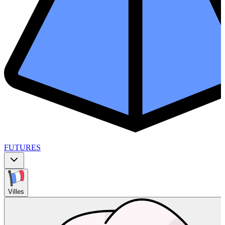
FUTURES
Villes