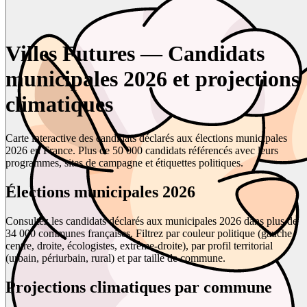
Villes Futures — Candidats
municipales 2026 et projections
climatiques
Carte interactive des candidats déclarés aux élections municipales
2026 en France. Plus de 50 000 candidats référencés avec leurs
programmes, sites de campagne et étiquettes politiques.
Élections municipales 2026
Consultez les candidats déclarés aux municipales 2026 dans plus de
34 000 communes françaises. Filtrez par couleur politique (gauche,
centre, droite, écologistes, extrême-droite), par profil territorial
(urbain, périurbain, rural) et par taille de commune.
Projections climatiques par commune