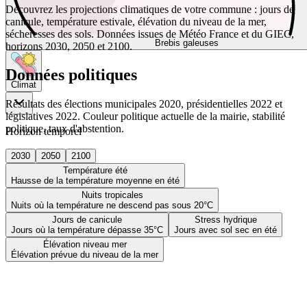
Découvrez les projections climatiques de votre commune : jours de
canicule, température estivale, élévation du niveau de la mer,
sécheresses des sols. Données issues de Météo France et du GIEC,
Brebis galeuses
horizons 2030, 2050 et 2100.
Données politiques
Climat
Résultats des élections municipales 2020, présidentielles 2022 et
législatives 2022. Couleur politique actuelle de la mairie, stabilité
politique, taux d'abstention.
Horizon temporel
2030
2050
2100
Température été
Hausse de la température moyenne en été
Nuits tropicales
Nuits où la température ne descend pas sous 20°C
Jours de canicule
Stress hydrique
Jours où la température dépasse 35°C
Jours avec sol sec en été
Élévation niveau mer
Élévation prévue du niveau de la mer