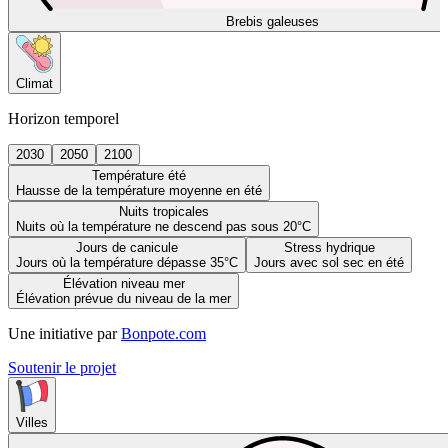
Brebis galeuses
Climat
Horizon temporel
2030
2050
2100
Température été
Hausse de la température moyenne en été
Nuits tropicales
Nuits où la température ne descend pas sous 20°C
Jours de canicule
Stress hydrique
Jours où la température dépasse 35°C
Jours avec sol sec en été
Élévation niveau mer
Élévation prévue du niveau de la mer
Une initiative par
Bonpote.com
Soutenir le projet
Villes