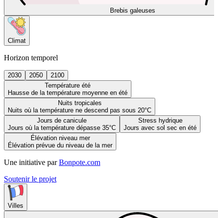
Brebis galeuses
Climat
Horizon temporel
2030
2050
2100
Température été
Hausse de la température moyenne en été
Nuits tropicales
Nuits où la température ne descend pas sous 20°C
Jours de canicule
Stress hydrique
Jours où la température dépasse 35°C
Jours avec sol sec en été
Élévation niveau mer
Élévation prévue du niveau de la mer
Une initiative par
Bonpote.com
Soutenir le projet
Villes