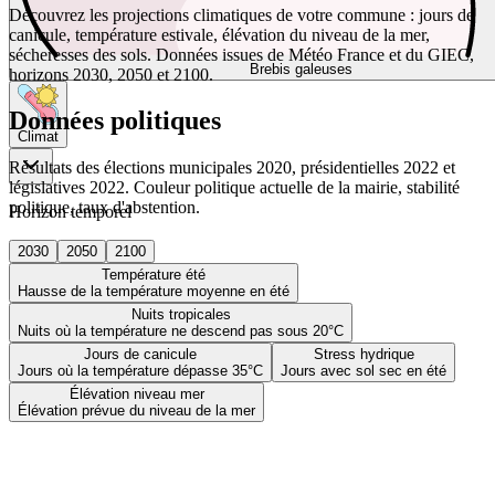
Découvrez les projections climatiques de votre commune : jours de
canicule, température estivale, élévation du niveau de la mer,
sécheresses des sols. Données issues de Météo France et du GIEC,
Brebis galeuses
horizons 2030, 2050 et 2100.
Données politiques
Climat
Résultats des élections municipales 2020, présidentielles 2022 et
législatives 2022. Couleur politique actuelle de la mairie, stabilité
politique, taux d'abstention.
Horizon temporel
2030
2050
2100
Température été
Hausse de la température moyenne en été
Nuits tropicales
Nuits où la température ne descend pas sous 20°C
Jours de canicule
Stress hydrique
Jours où la température dépasse 35°C
Jours avec sol sec en été
Élévation niveau mer
Élévation prévue du niveau de la mer