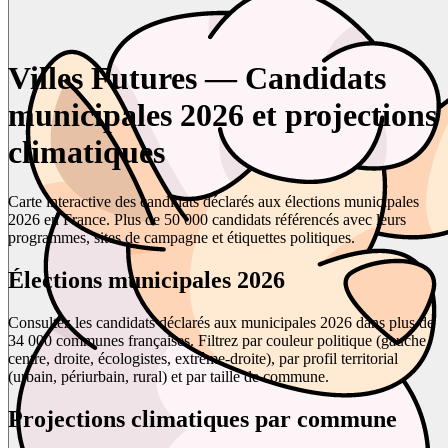
Villes Futures — Candidats
municipales 2026 et projections
climatiques
Carte interactive des candidats déclarés aux élections municipales
2026 en France. Plus de 50 000 candidats référencés avec leurs
programmes, sites de campagne et étiquettes politiques.
Élections municipales 2026
Consultez les candidats déclarés aux municipales 2026 dans plus de
34 000 communes françaises. Filtrez par couleur politique (gauche,
centre, droite, écologistes, extrême-droite), par profil territorial
(urbain, périurbain, rural) et par taille de commune.
Projections climatiques par commune