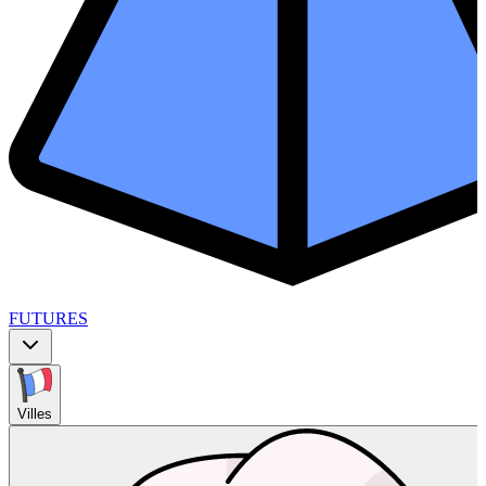
FUTURES
Villes