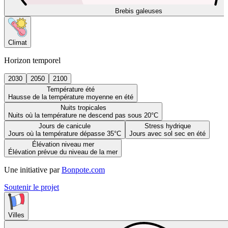
Brebis galeuses
Climat
Horizon temporel
2030
2050
2100
Température été
Hausse de la température moyenne en été
Nuits tropicales
Nuits où la température ne descend pas sous 20°C
Jours de canicule
Stress hydrique
Jours où la température dépasse 35°C
Jours avec sol sec en été
Élévation niveau mer
Élévation prévue du niveau de la mer
Une initiative par
Bonpote.com
Soutenir le projet
Villes