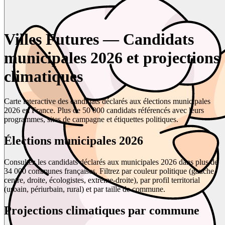
Villes Futures — Candidats
municipales 2026 et projections
climatiques
Carte interactive des candidats déclarés aux élections municipales
2026 en France. Plus de 50 000 candidats référencés avec leurs
programmes, sites de campagne et étiquettes politiques.
Élections municipales 2026
Consultez les candidats déclarés aux municipales 2026 dans plus de
34 000 communes françaises. Filtrez par couleur politique (gauche,
centre, droite, écologistes, extrême-droite), par profil territorial
(urbain, périurbain, rural) et par taille de commune.
Projections climatiques par commune