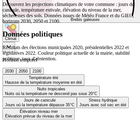
Découvrez les projections climatiques de votre commune : jours de
canicule, température estivale, élévation du niveau de la mer,
sécheresses des sols. Données issues de Météo France et du GIEC,
Brebis galeuses
horizons 2030, 2050 et 2100.
Données politiques
Climat
Résultats des élections municipales 2020, présidentielles 2022 et
législatives 2022. Couleur politique actuelle de la mairie, stabilité
politique, taux d'abstention.
Horizon temporel
2030
2050
2100
Température été
Hausse de la température moyenne en été
Nuits tropicales
Nuits où la température ne descend pas sous 20°C
Jours de canicule
Stress hydrique
Jours où la température dépasse 35°C
Jours avec sol sec en été
Élévation niveau mer
Élévation prévue du niveau de la mer