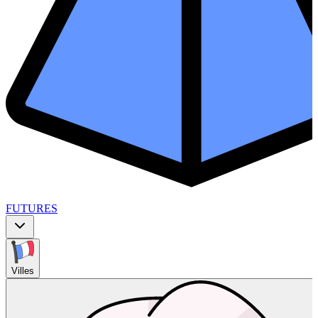
FUTURES
Villes