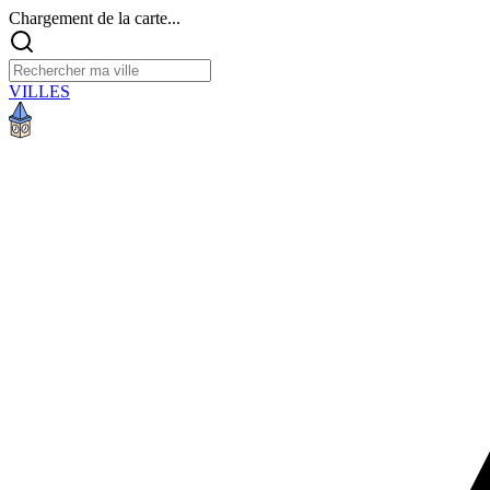
Chargement de la carte...
VILLES