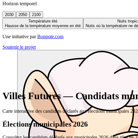
Horizon temporel
2030
2050
2100
Température été
Nuits tropic
Hausse de la température moyenne en été
Nuits où la température ne 
Une initiative par
Bonpote.com
Soutenir le projet
Villes Futures — Candidats muni
Carte interactive des candidats déclarés aux élections municipales 20
Élections municipales 2026
Consultez les candidats déclarés aux municipales 2026 dans plus de 34 0