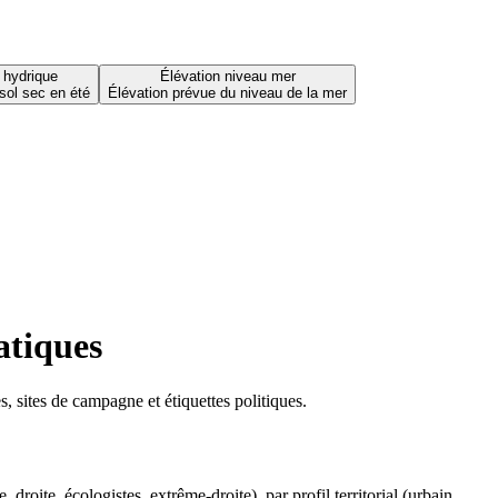
 hydrique
Élévation niveau mer
sol sec en été
Élévation prévue du niveau de la mer
atiques
 sites de campagne et étiquettes politiques.
oite, écologistes, extrême-droite), par profil territorial (urbain,