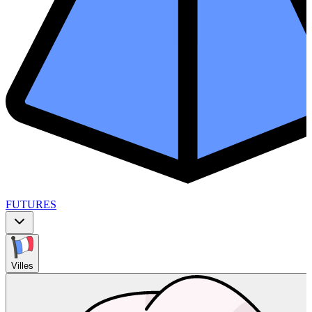
FUTURES
Villes