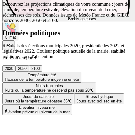
Découvrez les projections climatiques de votre commune : jours de
canicule, température estivale, élévation du niveau de la mer,
sécheresses des sols. Données issues de Météo France et du GIEC,
Brebis galeuses
horizons 2030, 2050 et 2100.
Données politiques
Climat
Résultats des élections municipales 2020, présidentielles 2022 et
législatives 2022. Couleur politique actuelle de la mairie, stabilité
politique, taux d'abstention.
Horizon temporel
2030
2050
2100
Température été
Hausse de la température moyenne en été
Nuits tropicales
Nuits où la température ne descend pas sous 20°C
Jours de canicule
Stress hydrique
Jours où la température dépasse 35°C
Jours avec sol sec en été
Élévation niveau mer
Élévation prévue du niveau de la mer