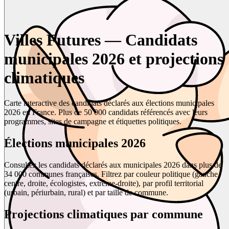
Villes Futures — Candidats
municipales 2026 et projections
climatiques
Carte interactive des candidats déclarés aux élections municipales
2026 en France. Plus de 50 000 candidats référencés avec leurs
programmes, sites de campagne et étiquettes politiques.
Élections municipales 2026
Consultez les candidats déclarés aux municipales 2026 dans plus de
34 000 communes françaises. Filtrez par couleur politique (gauche,
centre, droite, écologistes, extrême-droite), par profil territorial
(urbain, périurbain, rural) et par taille de commune.
Projections climatiques par commune