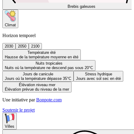
Brebis galeuses
Climat
Horizon temporel
2030
2050
2100
Température été
Hausse de la température moyenne en été
Nuits tropicales
Nuits où la température ne descend pas sous 20°C
Jours de canicule
Stress hydrique
Jours où la température dépasse 35°C
Jours avec sol sec en été
Élévation niveau mer
Élévation prévue du niveau de la mer
Une initiative par
Bonpote.com
Soutenir le projet
Villes