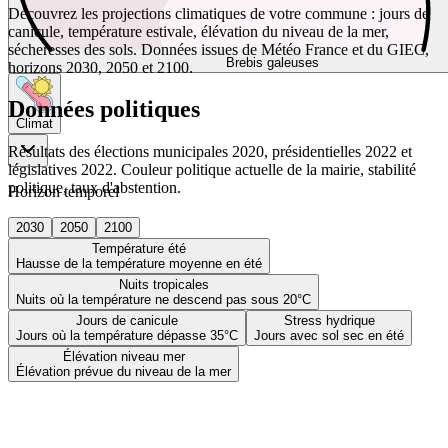
Découvrez les projections climatiques de votre commune : jours de
canicule, température estivale, élévation du niveau de la mer,
sécheresses des sols. Données issues de Météo France et du GIEC,
Brebis galeuses
horizons 2030, 2050 et 2100.
Données politiques
Climat
Résultats des élections municipales 2020, présidentielles 2022 et
législatives 2022. Couleur politique actuelle de la mairie, stabilité
politique, taux d'abstention.
Horizon temporel
2030
2050
2100
Température été
Hausse de la température moyenne en été
Nuits tropicales
Nuits où la température ne descend pas sous 20°C
Jours de canicule
Stress hydrique
Jours où la température dépasse 35°C
Jours avec sol sec en été
Élévation niveau mer
Élévation prévue du niveau de la mer