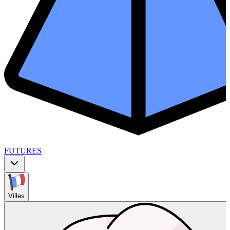
FUTURES
Villes