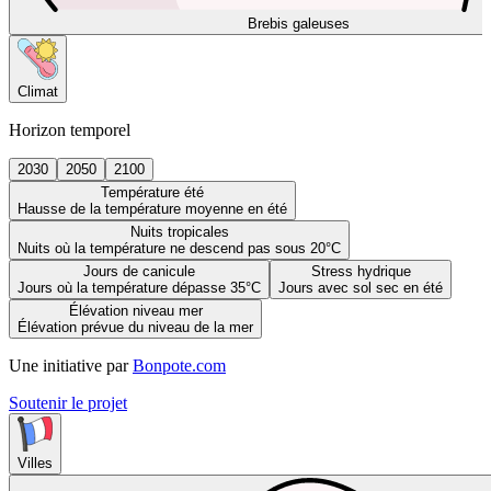
Brebis galeuses
Climat
Horizon temporel
2030
2050
2100
Température été
Hausse de la température moyenne en été
Nuits tropicales
Nuits où la température ne descend pas sous 20°C
Jours de canicule
Stress hydrique
Jours où la température dépasse 35°C
Jours avec sol sec en été
Élévation niveau mer
Élévation prévue du niveau de la mer
Une initiative par
Bonpote.com
Soutenir le projet
Villes