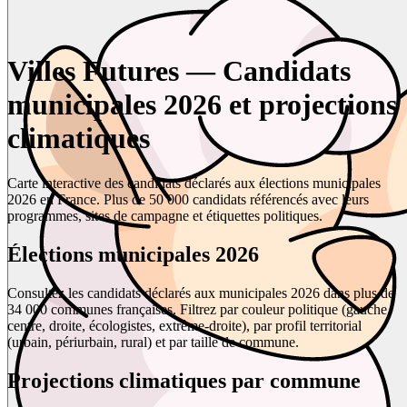
Villes Futures — Candidats
municipales 2026 et projections
climatiques
Carte interactive des candidats déclarés aux élections municipales
2026 en France. Plus de 50 000 candidats référencés avec leurs
programmes, sites de campagne et étiquettes politiques.
Élections municipales 2026
Consultez les candidats déclarés aux municipales 2026 dans plus de
34 000 communes françaises. Filtrez par couleur politique (gauche,
centre, droite, écologistes, extrême-droite), par profil territorial
(urbain, périurbain, rural) et par taille de commune.
Projections climatiques par commune