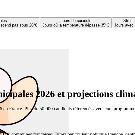
ales
Jours de canicule
Stress
descend pas sous 20°C
Jours où la température dépasse 35°C
Jours avec 
cipales 2026 et projections clim
26 en France. Plus de 50 000 candidats référencés avec leurs programmes,
00 communes françaises. Filtrez par couleur politique (gauche, centre, dr