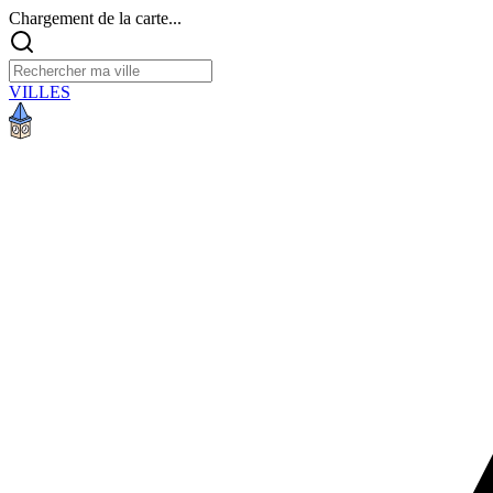
Chargement de la carte...
VILLES