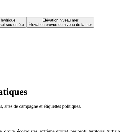
 hydrique
Élévation niveau mer
sol sec en été
Élévation prévue du niveau de la mer
atiques
 sites de campagne et étiquettes politiques.
oite, écologistes, extrême-droite), par profil territorial (urbain,