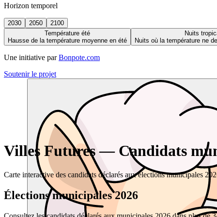
Horizon temporel
2030
2050
2100
Température été
Nuits tropic
Hausse de la température moyenne en été
Nuits où la température ne 
Une initiative par
Bonpote.com
Soutenir le projet
Villes Futures — Candidats muni
Carte interactive des candidats déclarés aux élections municipales 20
Élections municipales 2026
Consultez les candidats déclarés aux municipales 2026 dans plus de 34 0