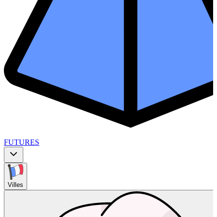
FUTURES
Villes