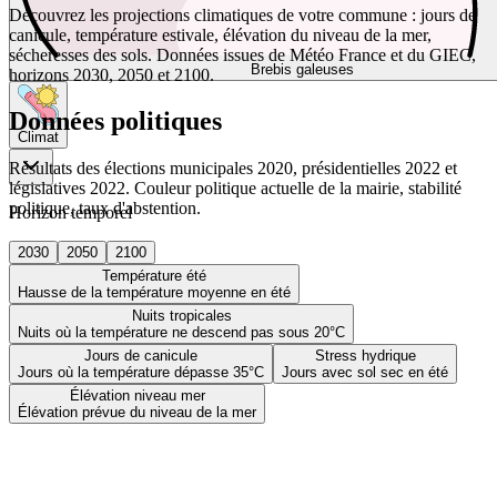
Découvrez les projections climatiques de votre commune : jours de
canicule, température estivale, élévation du niveau de la mer,
sécheresses des sols. Données issues de Météo France et du GIEC,
Brebis galeuses
horizons 2030, 2050 et 2100.
Données politiques
Climat
Résultats des élections municipales 2020, présidentielles 2022 et
législatives 2022. Couleur politique actuelle de la mairie, stabilité
politique, taux d'abstention.
Horizon temporel
2030
2050
2100
Température été
Hausse de la température moyenne en été
Nuits tropicales
Nuits où la température ne descend pas sous 20°C
Jours de canicule
Stress hydrique
Jours où la température dépasse 35°C
Jours avec sol sec en été
Élévation niveau mer
Élévation prévue du niveau de la mer