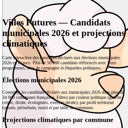
Villes Futures — Candidats
municipales 2026 et projections
climatiques
Carte interactive des candidats déclarés aux élections municipales
2026 en France. Plus de 50 000 candidats référencés avec leurs
programmes, sites de campagne et étiquettes politiques.
Élections municipales 2026
Consultez les candidats déclarés aux municipales 2026 dans plus de
34 000 communes françaises. Filtrez par couleur politique (gauche,
centre, droite, écologistes, extrême-droite), par profil territorial
(urbain, périurbain, rural) et par taille de commune.
Projections climatiques par commune