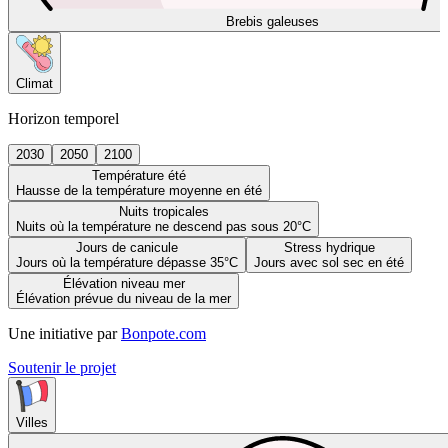
Brebis galeuses
Climat
Horizon temporel
2030
2050
2100
Température été
Hausse de la température moyenne en été
Nuits tropicales
Nuits où la température ne descend pas sous 20°C
Jours de canicule
Stress hydrique
Jours où la température dépasse 35°C
Jours avec sol sec en été
Élévation niveau mer
Élévation prévue du niveau de la mer
Une initiative par
Bonpote.com
Soutenir le projet
Villes