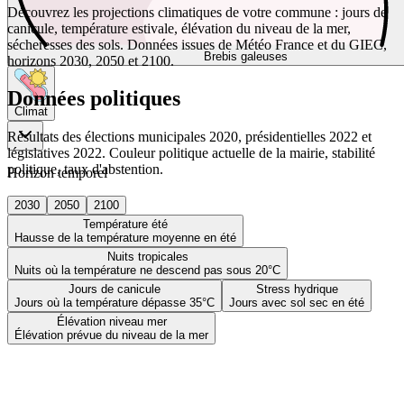
Découvrez les projections climatiques de votre commune : jours de
canicule, température estivale, élévation du niveau de la mer,
sécheresses des sols. Données issues de Météo France et du GIEC,
Brebis galeuses
horizons 2030, 2050 et 2100.
Données politiques
Climat
Résultats des élections municipales 2020, présidentielles 2022 et
législatives 2022. Couleur politique actuelle de la mairie, stabilité
politique, taux d'abstention.
Horizon temporel
2030
2050
2100
Température été
Hausse de la température moyenne en été
Nuits tropicales
Nuits où la température ne descend pas sous 20°C
Jours de canicule
Stress hydrique
Jours où la température dépasse 35°C
Jours avec sol sec en été
Élévation niveau mer
Élévation prévue du niveau de la mer