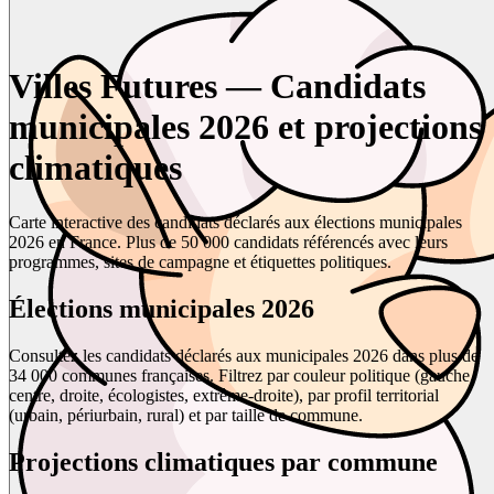
Villes Futures — Candidats
municipales 2026 et projections
climatiques
Carte interactive des candidats déclarés aux élections municipales
2026 en France. Plus de 50 000 candidats référencés avec leurs
programmes, sites de campagne et étiquettes politiques.
Élections municipales 2026
Consultez les candidats déclarés aux municipales 2026 dans plus de
34 000 communes françaises. Filtrez par couleur politique (gauche,
centre, droite, écologistes, extrême-droite), par profil territorial
(urbain, périurbain, rural) et par taille de commune.
Projections climatiques par commune