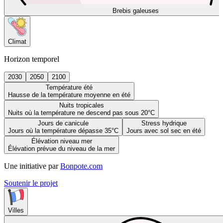
Brebis galeuses
Climat
Horizon temporel
2030
2050
2100
Température été
Hausse de la température moyenne en été
Nuits tropicales
Nuits où la température ne descend pas sous 20°C
Jours de canicule
Stress hydrique
Jours où la température dépasse 35°C
Jours avec sol sec en été
Élévation niveau mer
Élévation prévue du niveau de la mer
Une initiative par
Bonpote.com
Soutenir le projet
Villes