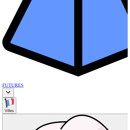
FUTURES
Villes