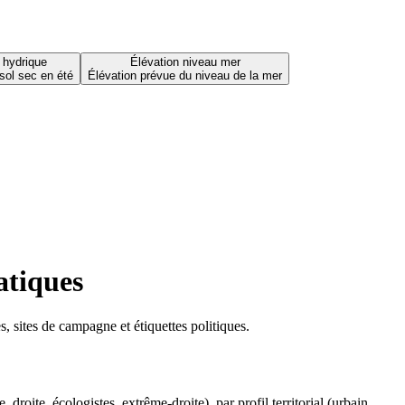
 hydrique
Élévation niveau mer
sol sec en été
Élévation prévue du niveau de la mer
atiques
 sites de campagne et étiquettes politiques.
oite, écologistes, extrême-droite), par profil territorial (urbain,