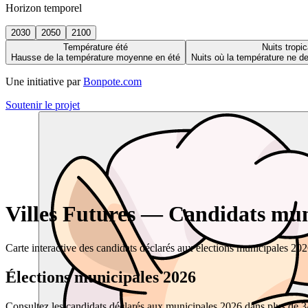
Horizon temporel
2030
2050
2100
Température été
Nuits tropic
Hausse de la température moyenne en été
Nuits où la température ne 
Une initiative par
Bonpote.com
Soutenir le projet
Villes Futures — Candidats muni
Carte interactive des candidats déclarés aux élections municipales 20
Élections municipales 2026
Consultez les candidats déclarés aux municipales 2026 dans plus de 34 0