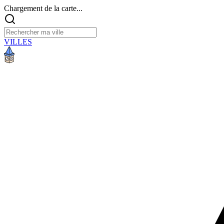
Chargement de la carte...
VILLES