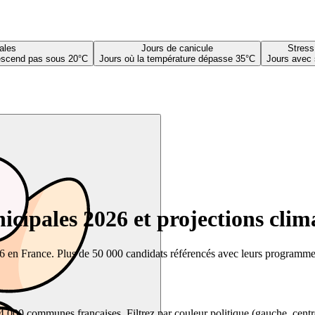
ales
Jours de canicule
Stress
descend pas sous 20°C
Jours où la température dépasse 35°C
Jours avec 
cipales 2026 et projections clim
26 en France. Plus de 50 000 candidats référencés avec leurs programmes,
00 communes françaises. Filtrez par couleur politique (gauche, centre, dr