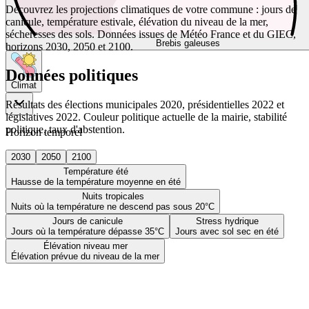
Découvrez les projections climatiques de votre commune : jours de
canicule, température estivale, élévation du niveau de la mer,
sécheresses des sols. Données issues de Météo France et du GIEC,
Brebis galeuses
horizons 2030, 2050 et 2100.
Données politiques
Climat
Résultats des élections municipales 2020, présidentielles 2022 et
législatives 2022. Couleur politique actuelle de la mairie, stabilité
politique, taux d'abstention.
Horizon temporel
2030
2050
2100
Température été
Hausse de la température moyenne en été
Nuits tropicales
Nuits où la température ne descend pas sous 20°C
Jours de canicule
Stress hydrique
Jours où la température dépasse 35°C
Jours avec sol sec en été
Élévation niveau mer
Élévation prévue du niveau de la mer