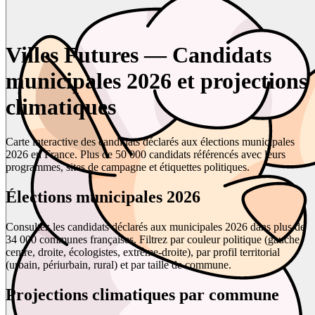
Villes Futures — Candidats
municipales 2026 et projections
climatiques
Carte interactive des candidats déclarés aux élections municipales
2026 en France. Plus de 50 000 candidats référencés avec leurs
programmes, sites de campagne et étiquettes politiques.
Élections municipales 2026
Consultez les candidats déclarés aux municipales 2026 dans plus de
34 000 communes françaises. Filtrez par couleur politique (gauche,
centre, droite, écologistes, extrême-droite), par profil territorial
(urbain, périurbain, rural) et par taille de commune.
Projections climatiques par commune