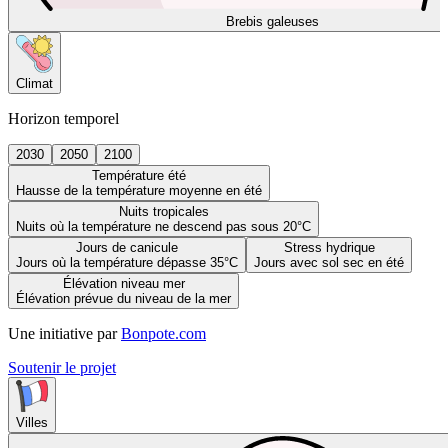
Brebis galeuses
Climat
Horizon temporel
2030
2050
2100
Température été
Hausse de la température moyenne en été
Nuits tropicales
Nuits où la température ne descend pas sous 20°C
Jours de canicule
Stress hydrique
Jours où la température dépasse 35°C
Jours avec sol sec en été
Élévation niveau mer
Élévation prévue du niveau de la mer
Une initiative par
Bonpote.com
Soutenir le projet
Villes