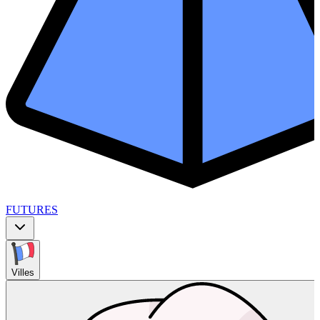
FUTURES
Villes