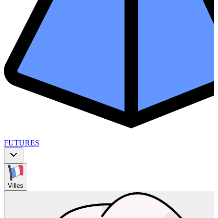
FUTURES
Villes