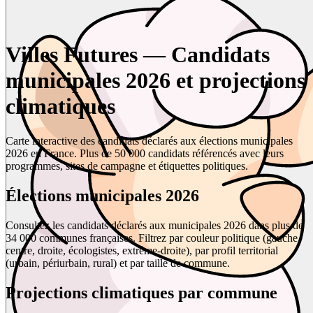
Villes Futures — Candidats
municipales 2026 et projections
climatiques
Carte interactive des candidats déclarés aux élections municipales
2026 en France. Plus de 50 000 candidats référencés avec leurs
programmes, sites de campagne et étiquettes politiques.
Élections municipales 2026
Consultez les candidats déclarés aux municipales 2026 dans plus de
34 000 communes françaises. Filtrez par couleur politique (gauche,
centre, droite, écologistes, extrême-droite), par profil territorial
(urbain, périurbain, rural) et par taille de commune.
Projections climatiques par commune