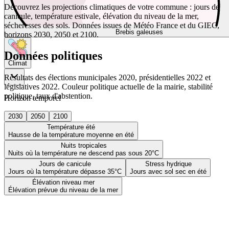
Découvrez les projections climatiques de votre commune : jours de
canicule, température estivale, élévation du niveau de la mer,
sécheresses des sols. Données issues de Météo France et du GIEC,
Brebis galeuses
horizons 2030, 2050 et 2100.
Données politiques
Climat
Résultats des élections municipales 2020, présidentielles 2022 et
législatives 2022. Couleur politique actuelle de la mairie, stabilité
politique, taux d'abstention.
Horizon temporel
2030
2050
2100
Température été
Hausse de la température moyenne en été
Nuits tropicales
Nuits où la température ne descend pas sous 20°C
Jours de canicule
Stress hydrique
Jours où la température dépasse 35°C
Jours avec sol sec en été
Élévation niveau mer
Élévation prévue du niveau de la mer