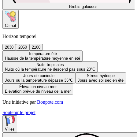
Brebis galeuses
Climat
Horizon temporel
2030
2050
2100
Température été
Hausse de la température moyenne en été
Nuits tropicales
Nuits où la température ne descend pas sous 20°C
Jours de canicule
Stress hydrique
Jours où la température dépasse 35°C
Jours avec sol sec en été
Élévation niveau mer
Élévation prévue du niveau de la mer
Une initiative par
Bonpote.com
Soutenir le projet
Villes