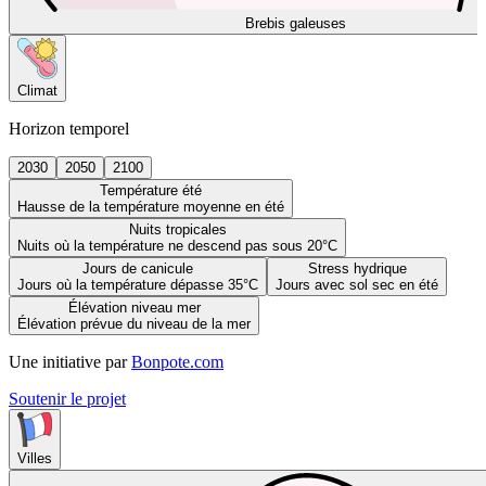
Brebis galeuses
Climat
Horizon temporel
2030
2050
2100
Température été
Hausse de la température moyenne en été
Nuits tropicales
Nuits où la température ne descend pas sous 20°C
Jours de canicule
Stress hydrique
Jours où la température dépasse 35°C
Jours avec sol sec en été
Élévation niveau mer
Élévation prévue du niveau de la mer
Une initiative par
Bonpote.com
Soutenir le projet
Villes