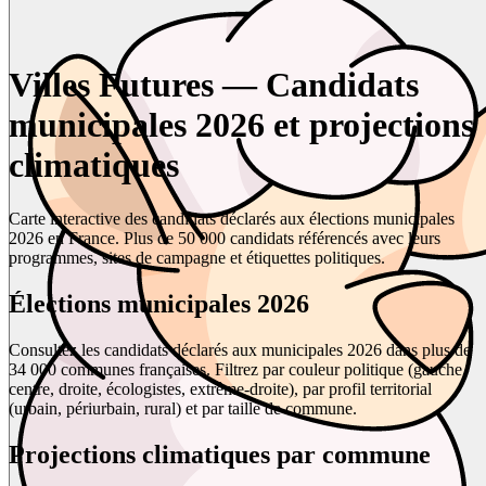
Villes Futures — Candidats
municipales 2026 et projections
climatiques
Carte interactive des candidats déclarés aux élections municipales
2026 en France. Plus de 50 000 candidats référencés avec leurs
programmes, sites de campagne et étiquettes politiques.
Élections municipales 2026
Consultez les candidats déclarés aux municipales 2026 dans plus de
34 000 communes françaises. Filtrez par couleur politique (gauche,
centre, droite, écologistes, extrême-droite), par profil territorial
(urbain, périurbain, rural) et par taille de commune.
Projections climatiques par commune