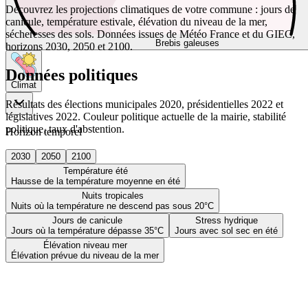
Découvrez les projections climatiques de votre commune : jours de
canicule, température estivale, élévation du niveau de la mer,
sécheresses des sols. Données issues de Météo France et du GIEC,
Brebis galeuses
horizons 2030, 2050 et 2100.
Données politiques
Climat
Résultats des élections municipales 2020, présidentielles 2022 et
législatives 2022. Couleur politique actuelle de la mairie, stabilité
politique, taux d'abstention.
Horizon temporel
2030
2050
2100
Température été
Hausse de la température moyenne en été
Nuits tropicales
Nuits où la température ne descend pas sous 20°C
Jours de canicule
Stress hydrique
Jours où la température dépasse 35°C
Jours avec sol sec en été
Élévation niveau mer
Élévation prévue du niveau de la mer