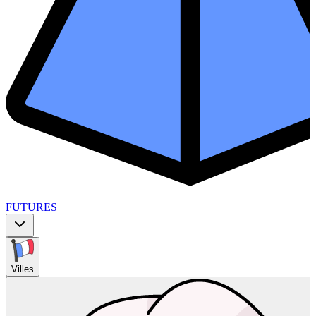
FUTURES
Villes