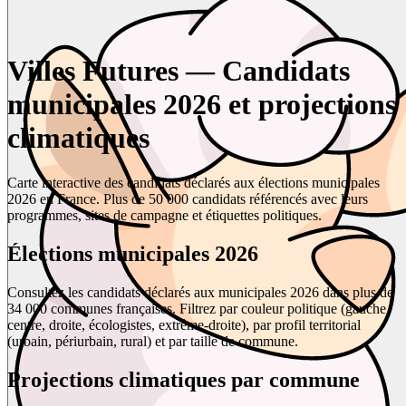
Villes Futures — Candidats
municipales 2026 et projections
climatiques
Carte interactive des candidats déclarés aux élections municipales
2026 en France. Plus de 50 000 candidats référencés avec leurs
programmes, sites de campagne et étiquettes politiques.
Élections municipales 2026
Consultez les candidats déclarés aux municipales 2026 dans plus de
34 000 communes françaises. Filtrez par couleur politique (gauche,
centre, droite, écologistes, extrême-droite), par profil territorial
(urbain, périurbain, rural) et par taille de commune.
Projections climatiques par commune