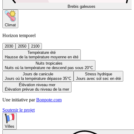
Brebis galeuses
Climat
Horizon temporel
2030
2050
2100
Température été
Hausse de la température moyenne en été
Nuits tropicales
Nuits où la température ne descend pas sous 20°C
Jours de canicule
Stress hydrique
Jours où la température dépasse 35°C
Jours avec sol sec en été
Élévation niveau mer
Élévation prévue du niveau de la mer
Une initiative par
Bonpote.com
Soutenir le projet
Villes