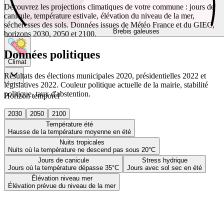
Découvrez les projections climatiques de votre commune : jours de
canicule, température estivale, élévation du niveau de la mer,
sécheresses des sols. Données issues de Météo France et du GIEC,
Brebis galeuses
horizons 2030, 2050 et 2100.
Données politiques
Climat
Résultats des élections municipales 2020, présidentielles 2022 et
législatives 2022. Couleur politique actuelle de la mairie, stabilité
politique, taux d'abstention.
Horizon temporel
2030
2050
2100
Température été
Hausse de la température moyenne en été
Nuits tropicales
Nuits où la température ne descend pas sous 20°C
Jours de canicule
Stress hydrique
Jours où la température dépasse 35°C
Jours avec sol sec en été
Élévation niveau mer
Élévation prévue du niveau de la mer