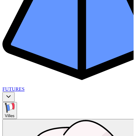
FUTURES
Villes